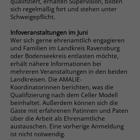
qualifiziert, erhalten Supervision, bilden
welche Werbeanzeige geklickt wurde,
sich regelmäßig fort und stehen unter
sodass erzielte Erfolge wie z.B.
Schweigepflicht.
Bestellungen oder Kontaktanfragen der
Anzeige zugewiesen werden können.
Infoveranstaltungen im Juni
Wer sich gerne ehrenamtlich engagieren
Name
_gcl_dc
und Familien im Landkreis Ravensburg
oder Bodenseekreis entlasten möchte,
Anbieter
Google Ads
erhält nähere Informationen bei
Laufzeit
90 Tage
mehreren Veranstaltungen in den beiden
Landkreisen. Die AMALIE-
Dieses Cookie wird gesetzt, wenn ein
Koordinatorinnen berichten, was die
User über einen Klick auf eine Google
Qualifizierung nach dem Celler Modell
Werbeanzeige auf die Website gelangt.
beinhaltet. Außerdem können sich die
Es enthält Informationen darüber,
Zweck
Gäste mit erfahrenen Patinnen und Paten
welche Werbeanzeige geklickt wurde,
über die Arbeit als Ehrenamtliche
sodass erzielte Erfolge wie z.B.
Bestellungen oder Kontaktanfragen der
austauschen. Eine vorherige Anmeldung
Anzeige zugewiesen werden können.
ist nicht notwendig.