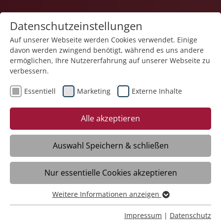
Datenschutzeinstellungen
Auf unserer Webseite werden Cookies verwendet. Einige
davon werden zwingend benötigt, während es uns andere
ermöglichen, Ihre Nutzererfahrung auf unserer Webseite zu
verbessern.
Essentiell
Marketing
Externe Inhalte
Zurück
Alle akzeptieren
Auswahl Speichern & schließen
15.06.2026
Nur essentielle Cookies akzeptieren
Infoveranstaltung für neue
Ehrenamtliche im ambulanten
Weitere Informationen anzeigen
Essentiell
Kinderhospizdienst
Essentielle Cookies werden für grundlegende Funktionen
Impressum
|
Datenschutz