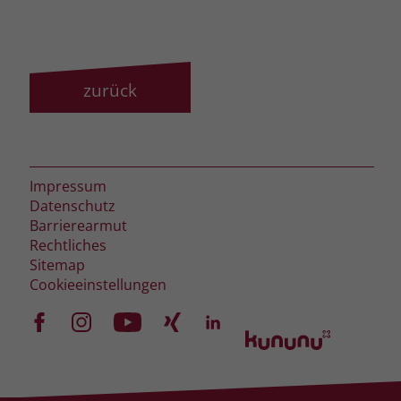
zeigen. Das _fbp-Cookie sammelt keine
persönlich identifizierbaren
Informationen und wird von Facebook
nur platziert, um Daten an das
Unternehmen zurückzusenden.
zurück
Impressum
Datenschutz
Barrierearmut
Rechtliches
Sitemap
Cookieeinstellungen