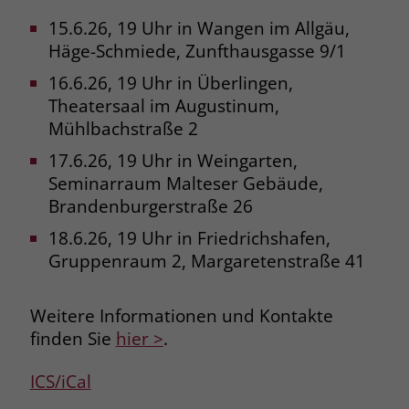
15.6.26, 19 Uhr in Wangen im Allgäu,
Name
_fbp
Häge-Schmiede, Zunfthausgasse 9/1
Anbieter
Facebook
16.6.26, 19 Uhr in Überlingen,
Theatersaal im Augustinum,
Laufzeit
3 Monate
Mühlbachstraße 2
Der Zweck von _fbp ist vollständig auf
17.6.26, 19 Uhr in Weingarten,
die Werbe- und Analysebemühungen
Seminarraum Malteser Gebäude,
von Facebook zurückzuführen. Dieses
Brandenburgerstraße 26
Cookie ist ein Erstanbieter-Cookie, d. h.
Facebook platziert es, während ein
18.6.26, 19 Uhr in Friedrichshafen,
Verbraucher auf Facebook ist. Dieses
Gruppenraum 2, Margaretenstraße 41
Cookie verfolgt die Besuche eines
Nutzers auf verschiedenen Websites
Weitere Informationen und Kontakte
und meldet dieses Verhalten an
Zweck
Facebook. Facebook kann dann die
finden Sie
hier >
.
gesammelten Daten nutzen, um den
Nutzer besser zu verstehen und
ICS/iCal
bessere, relevantere Werbung zu