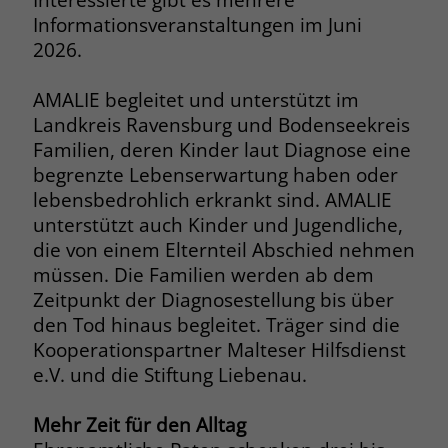
Browsers und die Einstellungen
Informationsveranstaltungen im Juni
exklusiv für diese Website zu speichern.
2026.
Name
PHPSESSID
Zweck
Dadurch wird gewährleistet, dass
Aktionen, die bei späteren Besuchen
Anbieter
stiftung-liebenau.de
AMALIE begleitet und unterstützt im
derselben Website durchgeführt
Landkreis Ravensburg und Bodenseekreis
werden, mit derselben
Laufzeit
Session
Familien, deren Kinder laut Diagnose eine
Benutzerkennung verknüpft werden.
begrenzte Lebenserwartung haben oder
Behält die Zustände des Benutzers bei
Zweck
lebensbedrohlich erkrankt sind. AMALIE
allen Seitenanfragen bei.
Name
_clsk
unterstützt auch Kinder und Jugendliche,
die von einem Elternteil Abschied nehmen
Anbieter
www.clarity.ms
Name
cookie_optin
müssen. Die Familien werden ab dem
Zeitpunkt der Diagnosestellung bis über
Laufzeit
1 Jahr
Anbieter
www.stiftung-liebenau.de
den Tod hinaus begleitet. Träger sind die
Microsoft Clarity setzt dieses Cookie,
Kooperationspartner Malteser Hilfsdienst
Laufzeit
1 Monat
um die Seitenaufrufe eines Benutzers
e.V. und die Stiftung Liebenau.
Zweck
zu speichern und in einer einzigen
Behält die Zustimmung des Benutzers
Zweck
Sitzungsaufzeichnung
zum Cookie Opt-In
Mehr Zeit für den Alltag
zusammenzufassen.