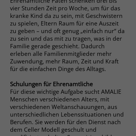
Ehrenamtliche Paten schenken drei bis
vier Stunden Zeit pro Woche, um für das
Name
__cf_bm
Name
_gcl_au
kranke Kind da zu sein, mit Geschwistern
zu spielen, Eltern Raum für eine Auszeit
Anbieter
.fonts.net
Anbieter
Google Ads
zu geben – und oft genug „einfach nur“ da
Laufzeit
30 Minuten
zu sein und das mit zu tragen, was in der
Laufzeit
90 Tage
Familie gerade geschieht. Dadurch
This cookie, set by Cloudflare, is used to
Zweck
erleben alle Familienmitglieder mehr
Zweck
Enthält eine zufallsgenerierte User-ID.
support Cloudflare Bot Management.
Zuwendung, mehr Raum, Zeit und Kraft
für die einfachen Dinge des Alltags.
Name
_gcl_aw
Name
JSessionID
Schulungen für Ehrenamtliche
Anbieter
Google Ads
Anbieter
jobs.stiftung-liebenau.de
Für diese wichtige Aufgabe sucht AMALIE
Menschen verschiedenen Alters, mit
Laufzeit
90 Tage
Laufzeit
Session
verschiedenen Weltanschauungen, aus
Dieses Cookie wird gesetzt, wenn ein
unterschiedlichen Lebenssituationen und
Behält die Zustände des Benutzers bei
Zweck
User über einen Klick auf eine Google
allen Seitenanfragen bei.
Berufen. Sie werden für den Dienst nach
Werbeanzeige auf die Website gelangt.
dem Celler Modell geschult und
Es enthält Informationen darüber,
Zweck