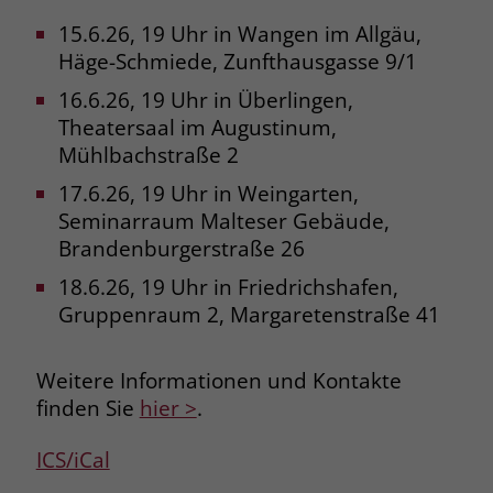
15.6.26, 19 Uhr in Wangen im Allgäu,
Name
_fbp
Häge-Schmiede, Zunfthausgasse 9/1
Anbieter
Facebook
16.6.26, 19 Uhr in Überlingen,
Theatersaal im Augustinum,
Laufzeit
3 Monate
Mühlbachstraße 2
Der Zweck von _fbp ist vollständig auf
17.6.26, 19 Uhr in Weingarten,
die Werbe- und Analysebemühungen
Seminarraum Malteser Gebäude,
von Facebook zurückzuführen. Dieses
Brandenburgerstraße 26
Cookie ist ein Erstanbieter-Cookie, d. h.
Facebook platziert es, während ein
18.6.26, 19 Uhr in Friedrichshafen,
Verbraucher auf Facebook ist. Dieses
Gruppenraum 2, Margaretenstraße 41
Cookie verfolgt die Besuche eines
Nutzers auf verschiedenen Websites
Weitere Informationen und Kontakte
und meldet dieses Verhalten an
Zweck
Facebook. Facebook kann dann die
finden Sie
hier >
.
gesammelten Daten nutzen, um den
Nutzer besser zu verstehen und
ICS/iCal
bessere, relevantere Werbung zu