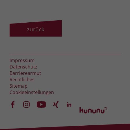
zeigen. Das _fbp-Cookie sammelt keine
persönlich identifizierbaren
Informationen und wird von Facebook
nur platziert, um Daten an das
Unternehmen zurückzusenden.
zurück
Impressum
Datenschutz
Barrierearmut
Rechtliches
Sitemap
Cookieeinstellungen