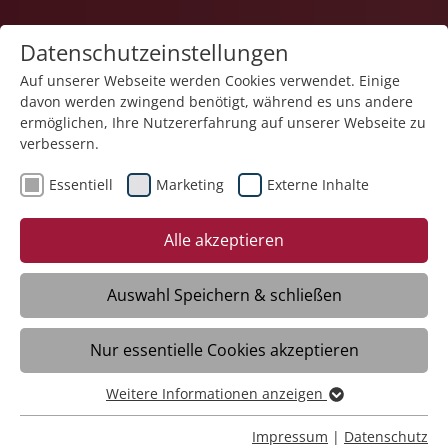
Datenschutzeinstellungen
Auf unserer Webseite werden Cookies verwendet. Einige
davon werden zwingend benötigt, während es uns andere
ermöglichen, Ihre Nutzererfahrung auf unserer Webseite zu
verbessern.
Essentiell
Marketing
Externe Inhalte
Zurück
Alle akzeptieren
Auswahl Speichern & schließen
16.06.2026
Nur essentielle Cookies akzeptieren
Infoveranstaltung für neue
Ehrenamtliche im ambulanten
Weitere Informationen anzeigen
Essentiell
Kinderhospizdienst
Essentielle Cookies werden für grundlegende Funktionen
Impressum
|
Datenschutz