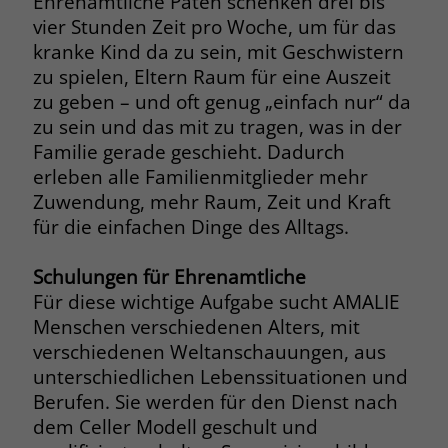
Ehrenamtliche Paten schenken drei bis
vier Stunden Zeit pro Woche, um für das
Name
__cf_bm
Name
_gcl_au
kranke Kind da zu sein, mit Geschwistern
zu spielen, Eltern Raum für eine Auszeit
Anbieter
.fonts.net
Anbieter
Google Ads
zu geben – und oft genug „einfach nur“ da
Laufzeit
30 Minuten
zu sein und das mit zu tragen, was in der
Laufzeit
90 Tage
Familie gerade geschieht. Dadurch
This cookie, set by Cloudflare, is used to
Zweck
erleben alle Familienmitglieder mehr
Zweck
Enthält eine zufallsgenerierte User-ID.
support Cloudflare Bot Management.
Zuwendung, mehr Raum, Zeit und Kraft
für die einfachen Dinge des Alltags.
Name
_gcl_aw
Name
JSessionID
Schulungen für Ehrenamtliche
Anbieter
Google Ads
Anbieter
jobs.stiftung-liebenau.de
Für diese wichtige Aufgabe sucht AMALIE
Menschen verschiedenen Alters, mit
Laufzeit
90 Tage
Laufzeit
Session
verschiedenen Weltanschauungen, aus
Dieses Cookie wird gesetzt, wenn ein
unterschiedlichen Lebenssituationen und
Behält die Zustände des Benutzers bei
Zweck
User über einen Klick auf eine Google
allen Seitenanfragen bei.
Berufen. Sie werden für den Dienst nach
Werbeanzeige auf die Website gelangt.
dem Celler Modell geschult und
Es enthält Informationen darüber,
Zweck