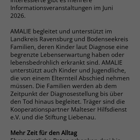
Browsers und die Einstellungen
Informationsveranstaltungen im Juni
exklusiv für diese Website zu speichern.
2026.
Name
PHPSESSID
Zweck
Dadurch wird gewährleistet, dass
Aktionen, die bei späteren Besuchen
Anbieter
stiftung-liebenau.de
AMALIE begleitet und unterstützt im
derselben Website durchgeführt
Landkreis Ravensburg und Bodenseekreis
werden, mit derselben
Laufzeit
Session
Familien, deren Kinder laut Diagnose eine
Benutzerkennung verknüpft werden.
begrenzte Lebenserwartung haben oder
Behält die Zustände des Benutzers bei
Zweck
lebensbedrohlich erkrankt sind. AMALIE
allen Seitenanfragen bei.
Name
_clsk
unterstützt auch Kinder und Jugendliche,
die von einem Elternteil Abschied nehmen
Anbieter
www.clarity.ms
Name
cookie_optin
müssen. Die Familien werden ab dem
Zeitpunkt der Diagnosestellung bis über
Laufzeit
1 Jahr
Anbieter
www.stiftung-liebenau.de
den Tod hinaus begleitet. Träger sind die
Microsoft Clarity setzt dieses Cookie,
Kooperationspartner Malteser Hilfsdienst
Laufzeit
1 Monat
um die Seitenaufrufe eines Benutzers
e.V. und die Stiftung Liebenau.
Zweck
zu speichern und in einer einzigen
Behält die Zustimmung des Benutzers
Zweck
Sitzungsaufzeichnung
zum Cookie Opt-In
Mehr Zeit für den Alltag
zusammenzufassen.