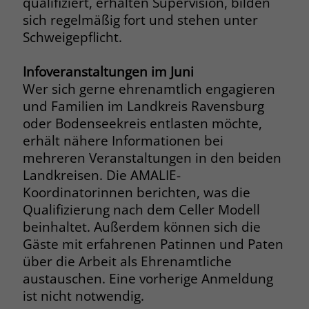
qualifiziert, erhalten Supervision, bilden
welche Werbeanzeige geklickt wurde,
sich regelmäßig fort und stehen unter
sodass erzielte Erfolge wie z.B.
Schweigepflicht.
Bestellungen oder Kontaktanfragen der
Anzeige zugewiesen werden können.
Infoveranstaltungen im Juni
Wer sich gerne ehrenamtlich engagieren
Name
_gcl_dc
und Familien im Landkreis Ravensburg
oder Bodenseekreis entlasten möchte,
Anbieter
Google Ads
erhält nähere Informationen bei
Laufzeit
90 Tage
mehreren Veranstaltungen in den beiden
Landkreisen. Die AMALIE-
Dieses Cookie wird gesetzt, wenn ein
Koordinatorinnen berichten, was die
User über einen Klick auf eine Google
Qualifizierung nach dem Celler Modell
Werbeanzeige auf die Website gelangt.
beinhaltet. Außerdem können sich die
Es enthält Informationen darüber,
Zweck
Gäste mit erfahrenen Patinnen und Paten
welche Werbeanzeige geklickt wurde,
über die Arbeit als Ehrenamtliche
sodass erzielte Erfolge wie z.B.
Bestellungen oder Kontaktanfragen der
austauschen. Eine vorherige Anmeldung
Anzeige zugewiesen werden können.
ist nicht notwendig.