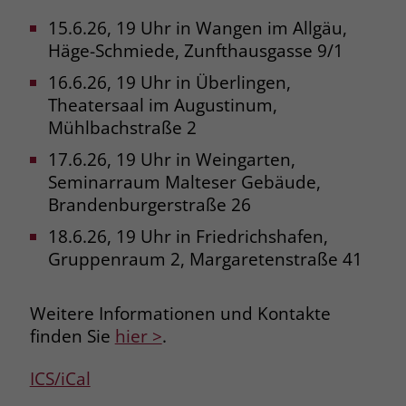
15.6.26, 19 Uhr in Wangen im Allgäu,
Name
_fbp
Häge-Schmiede, Zunfthausgasse 9/1
Anbieter
Facebook
16.6.26, 19 Uhr in Überlingen,
Theatersaal im Augustinum,
Laufzeit
3 Monate
Mühlbachstraße 2
Der Zweck von _fbp ist vollständig auf
17.6.26, 19 Uhr in Weingarten,
die Werbe- und Analysebemühungen
Seminarraum Malteser Gebäude,
von Facebook zurückzuführen. Dieses
Brandenburgerstraße 26
Cookie ist ein Erstanbieter-Cookie, d. h.
Facebook platziert es, während ein
18.6.26, 19 Uhr in Friedrichshafen,
Verbraucher auf Facebook ist. Dieses
Gruppenraum 2, Margaretenstraße 41
Cookie verfolgt die Besuche eines
Nutzers auf verschiedenen Websites
Weitere Informationen und Kontakte
und meldet dieses Verhalten an
Zweck
Facebook. Facebook kann dann die
finden Sie
hier >
.
gesammelten Daten nutzen, um den
Nutzer besser zu verstehen und
ICS/iCal
bessere, relevantere Werbung zu