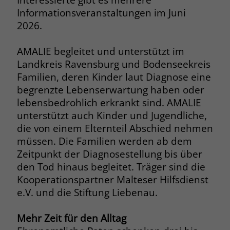
Browsers und die Einstellungen
Informationsveranstaltungen im Juni
exklusiv für diese Website zu speichern.
2026.
Name
PHPSESSID
Zweck
Dadurch wird gewährleistet, dass
Aktionen, die bei späteren Besuchen
Anbieter
stiftung-liebenau.de
AMALIE begleitet und unterstützt im
derselben Website durchgeführt
Landkreis Ravensburg und Bodenseekreis
werden, mit derselben
Laufzeit
Session
Familien, deren Kinder laut Diagnose eine
Benutzerkennung verknüpft werden.
begrenzte Lebenserwartung haben oder
Behält die Zustände des Benutzers bei
Zweck
lebensbedrohlich erkrankt sind. AMALIE
allen Seitenanfragen bei.
Name
_clsk
unterstützt auch Kinder und Jugendliche,
die von einem Elternteil Abschied nehmen
Anbieter
www.clarity.ms
Name
cookie_optin
müssen. Die Familien werden ab dem
Zeitpunkt der Diagnosestellung bis über
Laufzeit
1 Jahr
Anbieter
www.stiftung-liebenau.de
den Tod hinaus begleitet. Träger sind die
Microsoft Clarity setzt dieses Cookie,
Kooperationspartner Malteser Hilfsdienst
Laufzeit
1 Monat
um die Seitenaufrufe eines Benutzers
e.V. und die Stiftung Liebenau.
Zweck
zu speichern und in einer einzigen
Behält die Zustimmung des Benutzers
Zweck
Sitzungsaufzeichnung
zum Cookie Opt-In
Mehr Zeit für den Alltag
zusammenzufassen.