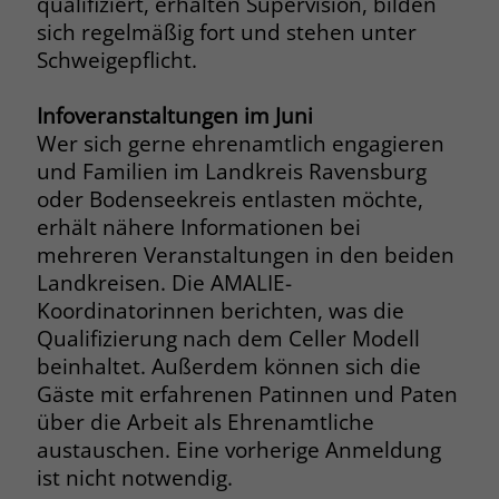
qualifiziert, erhalten Supervision, bilden
welche Werbeanzeige geklickt wurde,
sich regelmäßig fort und stehen unter
sodass erzielte Erfolge wie z.B.
Schweigepflicht.
Bestellungen oder Kontaktanfragen der
Anzeige zugewiesen werden können.
Infoveranstaltungen im Juni
Wer sich gerne ehrenamtlich engagieren
Name
_gcl_dc
und Familien im Landkreis Ravensburg
oder Bodenseekreis entlasten möchte,
Anbieter
Google Ads
erhält nähere Informationen bei
Laufzeit
90 Tage
mehreren Veranstaltungen in den beiden
Landkreisen. Die AMALIE-
Dieses Cookie wird gesetzt, wenn ein
Koordinatorinnen berichten, was die
User über einen Klick auf eine Google
Qualifizierung nach dem Celler Modell
Werbeanzeige auf die Website gelangt.
beinhaltet. Außerdem können sich die
Es enthält Informationen darüber,
Zweck
Gäste mit erfahrenen Patinnen und Paten
welche Werbeanzeige geklickt wurde,
über die Arbeit als Ehrenamtliche
sodass erzielte Erfolge wie z.B.
Bestellungen oder Kontaktanfragen der
austauschen. Eine vorherige Anmeldung
Anzeige zugewiesen werden können.
ist nicht notwendig.