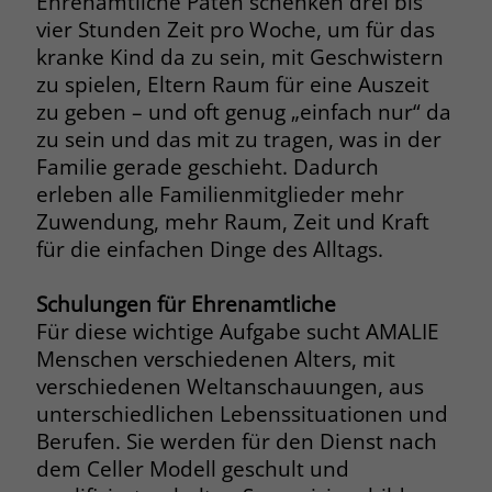
Ehrenamtliche Paten schenken drei bis
vier Stunden Zeit pro Woche, um für das
Name
__cf_bm
Name
_gcl_au
kranke Kind da zu sein, mit Geschwistern
zu spielen, Eltern Raum für eine Auszeit
Anbieter
.fonts.net
Anbieter
Google Ads
zu geben – und oft genug „einfach nur“ da
Laufzeit
30 Minuten
zu sein und das mit zu tragen, was in der
Laufzeit
90 Tage
Familie gerade geschieht. Dadurch
This cookie, set by Cloudflare, is used to
Zweck
erleben alle Familienmitglieder mehr
Zweck
Enthält eine zufallsgenerierte User-ID.
support Cloudflare Bot Management.
Zuwendung, mehr Raum, Zeit und Kraft
für die einfachen Dinge des Alltags.
Name
_gcl_aw
Name
JSessionID
Schulungen für Ehrenamtliche
Anbieter
Google Ads
Anbieter
jobs.stiftung-liebenau.de
Für diese wichtige Aufgabe sucht AMALIE
Menschen verschiedenen Alters, mit
Laufzeit
90 Tage
Laufzeit
Session
verschiedenen Weltanschauungen, aus
Dieses Cookie wird gesetzt, wenn ein
unterschiedlichen Lebenssituationen und
Behält die Zustände des Benutzers bei
Zweck
User über einen Klick auf eine Google
allen Seitenanfragen bei.
Berufen. Sie werden für den Dienst nach
Werbeanzeige auf die Website gelangt.
dem Celler Modell geschult und
Es enthält Informationen darüber,
Zweck