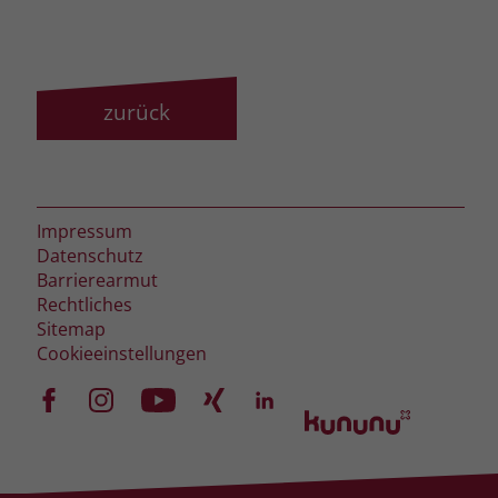
zeigen. Das _fbp-Cookie sammelt keine
persönlich identifizierbaren
Informationen und wird von Facebook
nur platziert, um Daten an das
Unternehmen zurückzusenden.
zurück
Impressum
Datenschutz
Barrierearmut
Rechtliches
Sitemap
Cookieeinstellungen