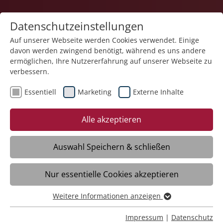
Datenschutzeinstellungen
Auf unserer Webseite werden Cookies verwendet. Einige
davon werden zwingend benötigt, während es uns andere
ermöglichen, Ihre Nutzererfahrung auf unserer Webseite zu
verbessern.
Essentiell
Marketing
Externe Inhalte
Zurück
Alle akzeptieren
Auswahl Speichern & schließen
17.06.2026
Nur essentielle Cookies akzeptieren
Infoveranstaltung für neue
Ehrenamtliche im ambulanten
Weitere Informationen anzeigen
Essentiell
Kinderhospizdienst
Essentielle Cookies werden für grundlegende Funktionen
Impressum
|
Datenschutz