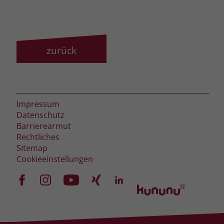
zeigen. Das _fbp-Cookie sammelt keine
persönlich identifizierbaren
Informationen und wird von Facebook
nur platziert, um Daten an das
Unternehmen zurückzusenden.
zurück
Impressum
Datenschutz
Barrierearmut
Rechtliches
Sitemap
Cookieeinstellungen