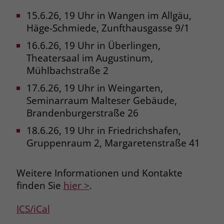
15.6.26, 19 Uhr in Wangen im Allgäu,
Name
_fbp
Häge-Schmiede, Zunfthausgasse 9/1
Anbieter
Facebook
16.6.26, 19 Uhr in Überlingen,
Theatersaal im Augustinum,
Laufzeit
3 Monate
Mühlbachstraße 2
Der Zweck von _fbp ist vollständig auf
17.6.26, 19 Uhr in Weingarten,
die Werbe- und Analysebemühungen
Seminarraum Malteser Gebäude,
von Facebook zurückzuführen. Dieses
Brandenburgerstraße 26
Cookie ist ein Erstanbieter-Cookie, d. h.
Facebook platziert es, während ein
18.6.26, 19 Uhr in Friedrichshafen,
Verbraucher auf Facebook ist. Dieses
Gruppenraum 2, Margaretenstraße 41
Cookie verfolgt die Besuche eines
Nutzers auf verschiedenen Websites
Weitere Informationen und Kontakte
und meldet dieses Verhalten an
Zweck
Facebook. Facebook kann dann die
finden Sie
hier >
.
gesammelten Daten nutzen, um den
Nutzer besser zu verstehen und
ICS/iCal
bessere, relevantere Werbung zu