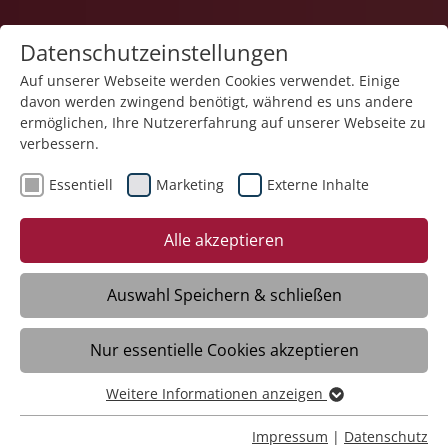
Datenschutzeinstellungen
Auf unserer Webseite werden Cookies verwendet. Einige
davon werden zwingend benötigt, während es uns andere
ermöglichen, Ihre Nutzererfahrung auf unserer Webseite zu
verbessern.
Essentiell
Marketing
Externe Inhalte
Zurück
Alle akzeptieren
Auswahl Speichern & schließen
18.06.2026
Nur essentielle Cookies akzeptieren
Infoveranstaltung für neue
Ehrenamtliche im ambulanten
Weitere Informationen anzeigen
Essentiell
Kinderhospizdienst
Essentielle Cookies werden für grundlegende Funktionen
Impressum
|
Datenschutz