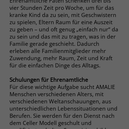
Ehrenamtliche Paten schenken drei bis
vier Stunden Zeit pro Woche, um für das
Name
__cf_bm
Name
_gcl_au
kranke Kind da zu sein, mit Geschwistern
zu spielen, Eltern Raum für eine Auszeit
Anbieter
.fonts.net
Anbieter
Google Ads
zu geben – und oft genug „einfach nur“ da
Laufzeit
30 Minuten
zu sein und das mit zu tragen, was in der
Laufzeit
90 Tage
Familie gerade geschieht. Dadurch
This cookie, set by Cloudflare, is used to
Zweck
erleben alle Familienmitglieder mehr
Zweck
Enthält eine zufallsgenerierte User-ID.
support Cloudflare Bot Management.
Zuwendung, mehr Raum, Zeit und Kraft
für die einfachen Dinge des Alltags.
Name
_gcl_aw
Name
JSessionID
Schulungen für Ehrenamtliche
Anbieter
Google Ads
Anbieter
jobs.stiftung-liebenau.de
Für diese wichtige Aufgabe sucht AMALIE
Menschen verschiedenen Alters, mit
Laufzeit
90 Tage
Laufzeit
Session
verschiedenen Weltanschauungen, aus
Dieses Cookie wird gesetzt, wenn ein
unterschiedlichen Lebenssituationen und
Behält die Zustände des Benutzers bei
Zweck
User über einen Klick auf eine Google
allen Seitenanfragen bei.
Berufen. Sie werden für den Dienst nach
Werbeanzeige auf die Website gelangt.
dem Celler Modell geschult und
Es enthält Informationen darüber,
Zweck