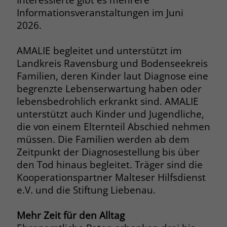
Browsers und die Einstellungen
Informationsveranstaltungen im Juni
exklusiv für diese Website zu speichern.
2026.
Name
PHPSESSID
Zweck
Dadurch wird gewährleistet, dass
Aktionen, die bei späteren Besuchen
Anbieter
stiftung-liebenau.de
AMALIE begleitet und unterstützt im
derselben Website durchgeführt
Landkreis Ravensburg und Bodenseekreis
werden, mit derselben
Laufzeit
Session
Familien, deren Kinder laut Diagnose eine
Benutzerkennung verknüpft werden.
begrenzte Lebenserwartung haben oder
Behält die Zustände des Benutzers bei
Zweck
lebensbedrohlich erkrankt sind. AMALIE
allen Seitenanfragen bei.
Name
_clsk
unterstützt auch Kinder und Jugendliche,
die von einem Elternteil Abschied nehmen
Anbieter
www.clarity.ms
Name
cookie_optin
müssen. Die Familien werden ab dem
Zeitpunkt der Diagnosestellung bis über
Laufzeit
1 Jahr
Anbieter
www.stiftung-liebenau.de
den Tod hinaus begleitet. Träger sind die
Microsoft Clarity setzt dieses Cookie,
Kooperationspartner Malteser Hilfsdienst
Laufzeit
1 Monat
um die Seitenaufrufe eines Benutzers
e.V. und die Stiftung Liebenau.
Zweck
zu speichern und in einer einzigen
Behält die Zustimmung des Benutzers
Zweck
Sitzungsaufzeichnung
zum Cookie Opt-In
Mehr Zeit für den Alltag
zusammenzufassen.