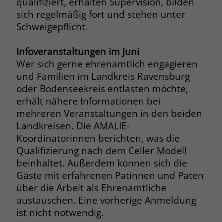
qualifiziert, erhalten Supervision, bilden
welche Werbeanzeige geklickt wurde,
sich regelmäßig fort und stehen unter
sodass erzielte Erfolge wie z.B.
Schweigepflicht.
Bestellungen oder Kontaktanfragen der
Anzeige zugewiesen werden können.
Infoveranstaltungen im Juni
Wer sich gerne ehrenamtlich engagieren
Name
_gcl_dc
und Familien im Landkreis Ravensburg
oder Bodenseekreis entlasten möchte,
Anbieter
Google Ads
erhält nähere Informationen bei
Laufzeit
90 Tage
mehreren Veranstaltungen in den beiden
Landkreisen. Die AMALIE-
Dieses Cookie wird gesetzt, wenn ein
Koordinatorinnen berichten, was die
User über einen Klick auf eine Google
Qualifizierung nach dem Celler Modell
Werbeanzeige auf die Website gelangt.
beinhaltet. Außerdem können sich die
Es enthält Informationen darüber,
Zweck
Gäste mit erfahrenen Patinnen und Paten
welche Werbeanzeige geklickt wurde,
über die Arbeit als Ehrenamtliche
sodass erzielte Erfolge wie z.B.
Bestellungen oder Kontaktanfragen der
austauschen. Eine vorherige Anmeldung
Anzeige zugewiesen werden können.
ist nicht notwendig.