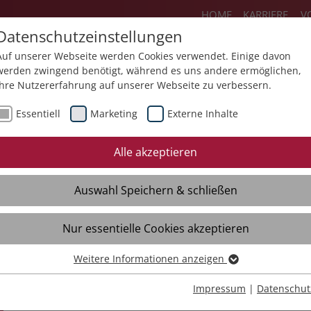
HOME
KARRIERE
V
Datenschutzeinstellungen
Auf unserer Webseite werden Cookies verwendet. Einige davon
werden zwingend benötigt, während es uns andere ermöglichen,
Ihre Nutzererfahrung auf unserer Webseite zu verbessern.
Über uns
Aktuelles
Akademie
Sp
Essentiell
Marketing
Externe Inhalte
Mediathek
Presse
Themendossiers
Alle akzeptieren
Broschüren
Kontakt
Auswahl Speichern & schließen
Videos
Material
Verteiler
Nur essentielle Cookies akzeptieren
Weitere Informationen anzeigen
Essentiell
Essentielle Cookies werden für grundlegende Funktionen der
Impressum
|
Datenschut
Webseite benötigt. Dadurch ist gewährleistet, dass die Webseite