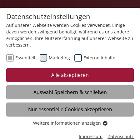
Datenschutzeinstellungen
Auf unserer Webseite werden Cookies verwendet. Einige
davon werden zwingend benötigt, während es uns andere
ermöglichen, Ihre Nutzererfahrung auf unserer Webseite zu
verbessern.
Essentiell
Marketing
Externe Inhalte
Zurück
Alle akzeptieren
Auswahl Speichern & schließen
25.10.2025
Nur essentielle Cookies akzeptieren
Einladung zum 18. Fachtag Autismus
Weitere Informationen anzeigen
Essentiell
Ravensburg und Online
Essentielle Cookies werden für grundlegende Funktionen
Impressum
|
Datenschutz
09:00
- 16:00
Uhr