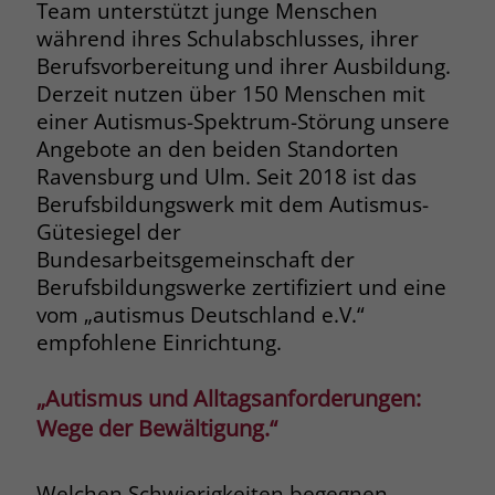
Team unterstützt junge Menschen
Browsers und die Einstellungen
während ihres Schulabschlusses, ihrer
exklusiv für diese Website zu speichern.
Name
PHPSESSID
Berufsvorbereitung und ihrer Ausbildung.
Zweck
Dadurch wird gewährleistet, dass
Derzeit nutzen über 150 Menschen mit
Aktionen, die bei späteren Besuchen
Anbieter
stiftung-liebenau.de
derselben Website durchgeführt
einer Autismus-Spektrum-Störung unsere
werden, mit derselben
Angebote an den beiden Standorten
Laufzeit
Session
Benutzerkennung verknüpft werden.
Ravensburg und Ulm. Seit 2018 ist das
Behält die Zustände des Benutzers bei
Berufsbildungswerk mit dem Autismus-
Zweck
allen Seitenanfragen bei.
Gütesiegel der
Name
_clsk
Bundesarbeitsgemeinschaft der
Berufsbildungswerke zertifiziert und eine
Anbieter
www.clarity.ms
Name
cookie_optin
vom „autismus Deutschland e.V.“
Laufzeit
1 Jahr
empfohlene Einrichtung.
Anbieter
www.stiftung-liebenau.de
Microsoft Clarity setzt dieses Cookie,
Laufzeit
1 Monat
„Autismus und Alltagsanforderungen:
um die Seitenaufrufe eines Benutzers
Wege der Bewältigung.“
Zweck
zu speichern und in einer einzigen
Behält die Zustimmung des Benutzers
Zweck
Sitzungsaufzeichnung
zum Cookie Opt-In
zusammenzufassen.
Welchen Schwierigkeiten begegnen