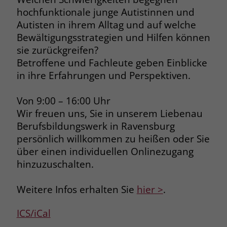
hochfunktionale junge Autistinnen und
Name
__cf_bm
Autisten in ihrem Alltag und auf welche
Name
_gcl_au
Bewältigungsstrategien und Hilfen können
Anbieter
.fonts.net
Anbieter
Google Ads
sie zurückgreifen?
Laufzeit
30 Minuten
Betroffene und Fachleute geben Einblicke
Laufzeit
90 Tage
in ihre Erfahrungen und Perspektiven.
This cookie, set by Cloudflare, is used to
Zweck
Zweck
Enthält eine zufallsgenerierte User-ID.
support Cloudflare Bot Management.
Von 9:00 – 16:00 Uhr
Wir freuen uns, Sie in unserem Liebenau
Name
_gcl_aw
Berufsbildungswerk in Ravensburg
Name
JSessionID
persönlich willkommen zu heißen oder Sie
Anbieter
Google Ads
Anbieter
jobs.stiftung-liebenau.de
über einen individuellen Onlinezugang
hinzuzuschalten.
Laufzeit
90 Tage
Laufzeit
Session
Dieses Cookie wird gesetzt, wenn ein
Weitere Infos erhalten Sie
hier >
.
Behält die Zustände des Benutzers bei
Zweck
User über einen Klick auf eine Google
allen Seitenanfragen bei.
Werbeanzeige auf die Website gelangt.
ICS/iCal
Es enthält Informationen darüber,
Zweck