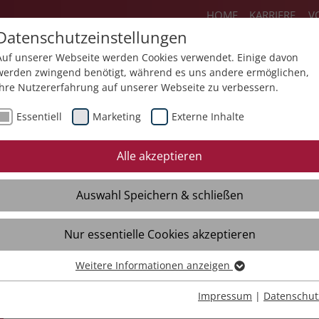
HOME
KARRIERE
V
Datenschutzeinstellungen
Auf unserer Webseite werden Cookies verwendet. Einige davon
werden zwingend benötigt, während es uns andere ermöglichen,
Ihre Nutzererfahrung auf unserer Webseite zu verbessern.
Über uns
Aktuelles
Akademie
Sp
Essentiell
Marketing
Externe Inhalte
Mediathek
Presse
Themendossiers
Alle akzeptieren
Broschüren
Kontakt
Auswahl Speichern & schließen
Videos
Material
Verteiler
Nur essentielle Cookies akzeptieren
Weitere Informationen anzeigen
Essentiell
Essentielle Cookies werden für grundlegende Funktionen der
Impressum
|
Datenschut
Webseite benötigt. Dadurch ist gewährleistet, dass die Webseite