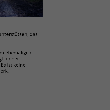
unterstützen, das
eim ehemaligen
gt an der
Es ist keine
erk,