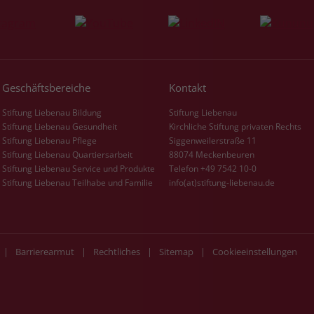
Name
_gcl_dc
Anbieter
Google Ads
Geschäftsbereiche
Kontakt
Laufzeit
90 Tage
Stiftung Liebenau Bildung
Stiftung Liebenau
Stiftung Liebenau Gesundheit
Kirchliche Stiftung privaten Rechts
Dieses Cookie wird gesetzt, wenn ein User
Stiftung Liebenau Pflege
Siggenweilerstraße 11
über einen Klick auf eine Google
Stiftung Liebenau Quartiersarbeit
88074 Meckenbeuren
Werbeanzeige auf die Website gelangt. Es
Stiftung Liebenau Service und Produkte
Telefon +49 7542 10-0
enthält Informationen darüber, welche
Zweck
Stiftung Liebenau Teilhabe und Familie
info(at)stiftung-liebenau.de
Werbeanzeige geklickt wurde, sodass erzielte
Erfolge wie z.B. Bestellungen oder
Kontaktanfragen der Anzeige zugewiesen
werden können.
|
Barrierearmut
|
Rechtliches
|
Sitemap
|
Cookieeinstellungen
Name
_fbp
Anbieter
Facebook