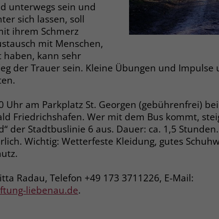
Zweck
 unterwegs sein und
dass Aktionen, die bei späteren Besuchen
Name
PHPSESSID
ter sich lassen, soll
derselben Website durchgeführt werden, mit
mit ihrem Schmerz
derselben Benutzerkennung verknüpft
Anbieter
stiftung-liebenau.de
stausch mit Menschen,
werden.
t haben, kann sehr
Laufzeit
Session
Weg der Trauer sein. Kleine Übungen und Impulse 
Name
_clsk
Behält die Zustände des Benutzers bei allen
ten.
Zweck
Seitenanfragen bei.
Anbieter
www.clarity.ms
10 Uhr am Parkplatz St. Georgen (gebührenfrei) b
ld Friedrichshafen. Wer mit dem Bus kommt, stei
Laufzeit
1 Jahr
Name
cookie_optin
“ der Stadtbuslinie 6 aus. Dauer: ca. 1,5 Stunden. 
Microsoft Clarity setzt dieses Cookie, um die
lich. Wichtig: Wetterfeste Kleidung, gutes Schuhw
Anbieter
www.stiftung-liebenau.de
Seitenaufrufe eines Benutzers zu speichern
utz.
Zweck
und in einer einzigen Sitzungsaufzeichnung
Laufzeit
1 Monat
zusammenzufassen.
itta Radau, Telefon +49 173 3711226, E-Mail:
Behält die Zustimmung des Benutzers zum
Zweck
tiftung-liebenau.de
.
Cookie Opt-In
Name
_gcl_au