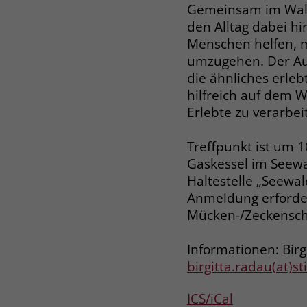
Gemeinsam im Wald
den Alltag dabei hin
Menschen helfen, 
umzugehen. Der Au
die ähnliches erleb
hilfreich auf dem 
Erlebte zu verarbei
Treffpunkt ist um 
Gaskessel im Seewa
Haltestelle „Seewald
Anmeldung erforder
Mücken-/Zeckensch
Informationen: Birg
birgitta.radau(at)s
ICS/iCal