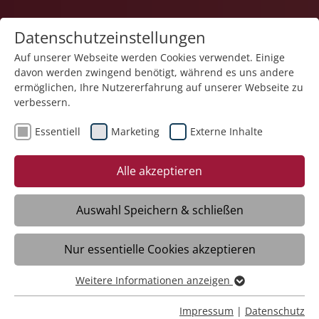
Datenschutzeinstellungen
Auf unserer Webseite werden Cookies verwendet. Einige
davon werden zwingend benötigt, während es uns andere
ermöglichen, Ihre Nutzererfahrung auf unserer Webseite zu
verbessern.
Essentiell
Marketing
Externe Inhalte
Zurück
Alle akzeptieren
Auswahl Speichern & schließen
13.11.2025
Nur essentielle Cookies akzeptieren
Infoabend Einführungskurs für neue
Ehrenamtliche
Weitere Informationen anzeigen
Essentiell
Essentielle Cookies werden für grundlegende Funktionen
Impressum
|
Datenschutz
Friedrichshafen