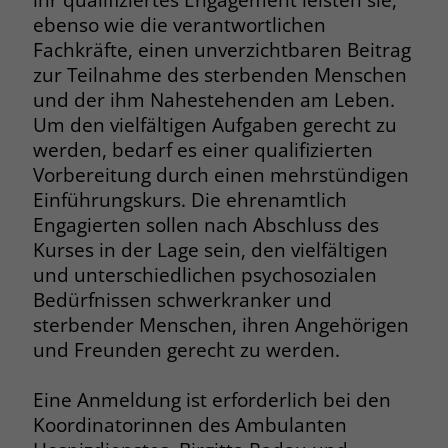
Browsers und die Einstellungen
ebenso wie die verantwortlichen
exklusiv für diese Website zu speichern.
Fachkräfte, einen unverzichtbaren Beitrag
Name
PHPSESSID
Zweck
Dadurch wird gewährleistet, dass
zur Teilnahme des sterbenden Menschen
Aktionen, die bei späteren Besuchen
Anbieter
stiftung-liebenau.de
und der ihm Nahestehenden am Leben.
derselben Website durchgeführt
Um den vielfältigen Aufgaben gerecht zu
werden, mit derselben
Laufzeit
Session
werden, bedarf es einer qualifizierten
Benutzerkennung verknüpft werden.
Vorbereitung durch einen mehrstündigen
Behält die Zustände des Benutzers bei
Zweck
Einführungskurs. Die ehrenamtlich
allen Seitenanfragen bei.
Name
_clsk
Engagierten sollen nach Abschluss des
Kurses in der Lage sein, den vielfältigen
Anbieter
www.clarity.ms
Name
cookie_optin
und unterschiedlichen psychosozialen
Bedürfnissen schwerkranker und
Laufzeit
1 Jahr
Anbieter
www.stiftung-liebenau.de
sterbender Menschen, ihren Angehörigen
Microsoft Clarity setzt dieses Cookie,
und Freunden gerecht zu werden.
Laufzeit
1 Monat
um die Seitenaufrufe eines Benutzers
Zweck
zu speichern und in einer einzigen
Behält die Zustimmung des Benutzers
Eine Anmeldung ist erforderlich bei den
Zweck
Sitzungsaufzeichnung
zum Cookie Opt-In
Koordinatorinnen des Ambulanten
zusammenzufassen.