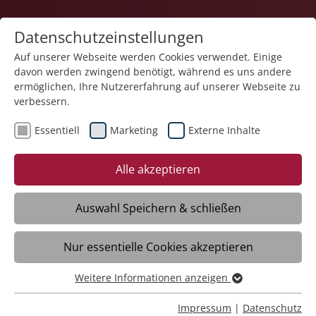
Datenschutzeinstellungen
Auf unserer Webseite werden Cookies verwendet. Einige
davon werden zwingend benötigt, während es uns andere
Karriere
ermöglichen, Ihre Nutzererfahrung auf unserer Webseite zu
verbessern.
Essentiell
Marketing
Externe Inhalte
Zurück
Alle akzeptieren
Auswahl Speichern & schließen
13.11.2026
Nur essentielle Cookies akzeptieren
Parentum
Weitere Informationen anzeigen
Essentiell
Friedrichshafen
Essentielle Cookies werden für grundlegende Funktionen
Impressum
|
Datenschutz
14:00
- 18:00
Uhr