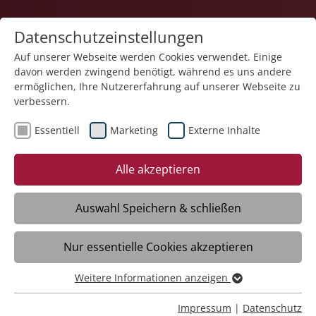
Datenschutzeinstellungen
Auf unserer Webseite werden Cookies verwendet. Einige
davon werden zwingend benötigt, während es uns andere
Karriere
ermöglichen, Ihre Nutzererfahrung auf unserer Webseite zu
verbessern.
Essentiell
Marketing
Externe Inhalte
Alle akzeptieren
Herz und Hand?
Herz und Hand?
Auswahl Speichern & schließen
Menschen stärken und begleiten!
Menschen stärken und begleiten!
Nur essentielle Cookies akzeptieren
Weitere Informationen anzeigen
Essentiell
Ausbildung
Essentielle Cookies werden für grundlegende Funktionen
Impressum
|
Datenschutz