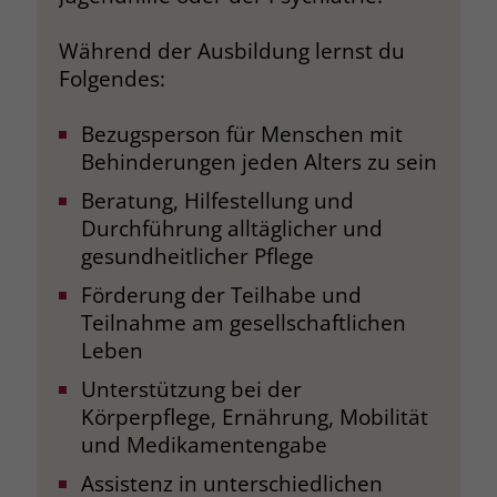
Name
__cf_bm
Während der Ausbildung lernst du
Name
_gcl_au
Folgendes:
Anbieter
.fonts.net
Anbieter
Google Ads
Laufzeit
30 Minuten
Bezugsperson für Menschen mit
Laufzeit
90 Tage
Behinderungen jeden Alters zu sein
This cookie, set by Cloudflare, is used to
Zweck
Zweck
Enthält eine zufallsgenerierte User-ID.
Beratung, Hilfestellung und
support Cloudflare Bot Management.
Durchführung alltäglicher und
gesundheitlicher Pflege
Name
_gcl_aw
Name
JSessionID
Förderung der Teilhabe und
Anbieter
Google Ads
Teilnahme am gesellschaftlichen
Anbieter
jobs.stiftung-liebenau.de
Leben
Laufzeit
90 Tage
Laufzeit
Session
Unterstützung bei der
Dieses Cookie wird gesetzt, wenn ein
Körperpflege, Ernährung, Mobilität
Behält die Zustände des Benutzers bei
Zweck
User über einen Klick auf eine Google
allen Seitenanfragen bei.
und Medikamentengabe
Werbeanzeige auf die Website gelangt.
Assistenz in unterschiedlichen
Es enthält Informationen darüber,
Zweck