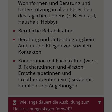
welche Werbeanzeige geklickt wurde,
Wohnformen und Beratung und
sodass erzielte Erfolge wie z.B.
Unterstützung in allen Bereichen
Bestellungen oder Kontaktanfragen der
des täglichen Lebens (z. B. Einkauf,
Anzeige zugewiesen werden können.
Haushalt, Hobby)
Berufliche Rehabilitation
Name
_gcl_dc
Beratung und Unterstützung beim
Aufbau und Pflegen von sozialen
Anbieter
Google Ads
Kontakten
Laufzeit
90 Tage
Kooperation mit Fachkräften (wie z.
B. Fachärztinnen und -ärzten,
Dieses Cookie wird gesetzt, wenn ein
Ergotherapetinnen und
User über einen Klick auf eine Google
Werbeanzeige auf die Website gelangt.
Ergotherapeuten uvm.) sowie mit
Es enthält Informationen darüber,
Familien und Angehörigen
Zweck
welche Werbeanzeige geklickt wurde,
sodass erzielte Erfolge wie z.B.
Bestellungen oder Kontaktanfragen der
Wie lange dauert die Ausbildung zum
Anzeige zugewiesen werden können.
Heilerziehungspfleger (m/w/d)?