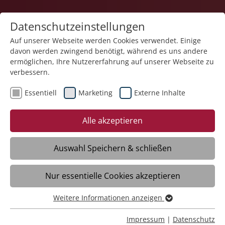
Datenschutzeinstellungen
Auf unserer Webseite werden Cookies verwendet. Einige
davon werden zwingend benötigt, während es uns andere
Karriere
ermöglichen, Ihre Nutzererfahrung auf unserer Webseite zu
verbessern.
Essentiell
Marketing
Externe Inhalte
Alle akzeptieren
Reinspringen statt einspringen?
Auswahl Speichern & schließen
Komm ins Flexteam Pflege >
Nur essentielle Cookies akzeptieren
Weitere Informationen anzeigen
Essentiell
Essentielle Cookies werden für grundlegende Funktionen
Impressum
|
Datenschutz