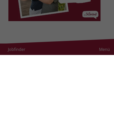
Hier weiterlesen: Carlotta Gualterio im
Jobfinder
Menü
Interview
Was hat dich motiviert, dich an der
Personalkampagne der Stiftung
Liebenau zu beteiligen?
Ich arbeite im Dr.-Albert-Moll-Haus in
Tettnang, seit es im Jahr 2019
eröffnet wurde. Es war sehr
spannend, die Anfänge mitzuerleben
und mitzugestalten. Deshalb bin ich