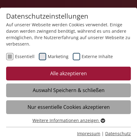
Datenschutzeinstellungen
Auf unserer Webseite werden Cookies verwendet. Einige
davon werden zwingend benötigt, während es uns andere
Karriere
ermöglichen, Ihre Nutzererfahrung auf unserer Webseite zu
verbessern.
Essentiell
Marketing
Externe Inhalte
Alle akzeptieren
Reinspringen statt einspringen?
Auswahl Speichern & schließen
Komm ins Flexteam Pflege >
Nur essentielle Cookies akzeptieren
Weitere Informationen anzeigen
Essentiell
Essentielle Cookies werden für grundlegende Funktionen
Impressum
|
Datenschutz