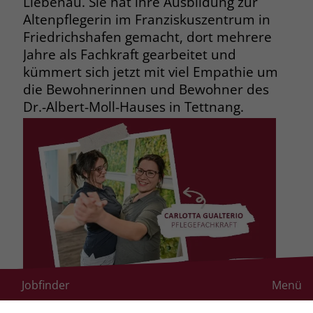
Liebenau. Sie hat ihre Ausbildung zur
Altenpflegerin im Franziskuszentrum in
Friedrichshafen gemacht, dort mehrere
Jahre als Fachkraft gearbeitet und
kümmert sich jetzt mit viel Empathie um
die Bewohnerinnen und Bewohner des
Dr.-Albert-Moll-Hauses in Tettnang.
Jobfinder
Menü