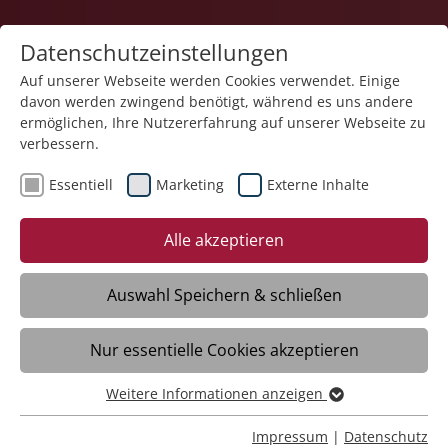
Datenschutzeinstellungen
Auf unserer Webseite werden Cookies verwendet. Einige
davon werden zwingend benötigt, während es uns andere
Karriere
ermöglichen, Ihre Nutzererfahrung auf unserer Webseite zu
verbessern.
Essentiell
Marketing
Externe Inhalte
Alle akzeptieren
Teamplayer?
Reinspringen statt einspringen?
Auswahl Speichern & schließen
Hier pflegst du nicht allein!
Komm ins Flexteam Pflege >
Nur essentielle Cookies akzeptieren
Video
Weitere Informationen anzeigen
Essentiell
Essentielle Cookies werden für grundlegende Funktionen
Impressum
|
Datenschutz