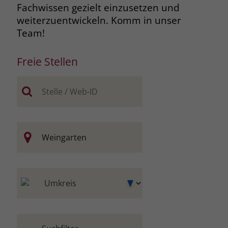
Fachwissen gezielt einzusetzen und
Browsers und die Einstellungen
weiterzuentwickeln. Komm in unser
exklusiv für diese Website zu speichern.
Name
PHPSESSID
Team!
Zweck
Dadurch wird gewährleistet, dass
Aktionen, die bei späteren Besuchen
Anbieter
stiftung-liebenau.de
derselben Website durchgeführt
Freie Stellen
werden, mit derselben
Laufzeit
Session
Benutzerkennung verknüpft werden.
Behält die Zustände des Benutzers bei
Zweck
allen Seitenanfragen bei.
Name
_clsk
Anbieter
www.clarity.ms
Name
cookie_optin
Laufzeit
1 Jahr
Anbieter
www.stiftung-liebenau.de
Microsoft Clarity setzt dieses Cookie,
Laufzeit
1 Monat
um die Seitenaufrufe eines Benutzers
Zweck
zu speichern und in einer einzigen
Behält die Zustimmung des Benutzers
Zweck
Sitzungsaufzeichnung
zum Cookie Opt-In
zusammenzufassen.