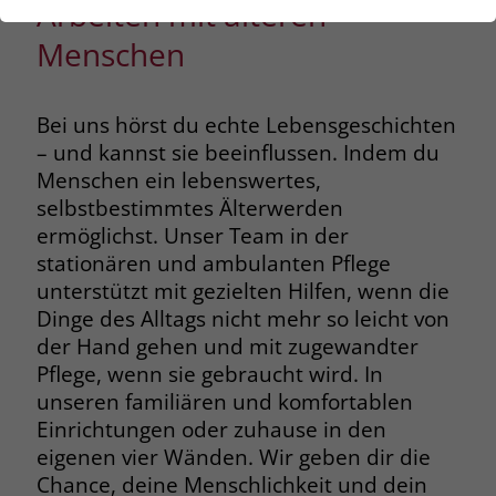
Arbeiten mit älteren
der Webseite benötigt. Dadurch ist gewährleistet, dass
die Webseite einwandfrei funktioniert.
Menschen
Name
Cookie-Informationen anzeigen
be_lastLoginProvider
Bei uns hörst du echte Lebensgeschichten
Anbieter
stiftung-liebenau.de
Marketing
– und kannst sie beeinflussen. Indem du
Marketing Cookies helfen dabei, Daten zu sammeln, die
Laufzeit
3 Monate
Menschen ein lebenswertes,
es der Website ermöglicht zu verstehen, wie mit ihr
selbstbestimmtes Älterwerden
interagiert wird. Diese Einblicke ermöglichen es die
Behält die Zustände des Benutzers bei
Zweck
ermöglichst. Unser Team in der
Website, sowohl den Inhalt zu verbessern als auch
allen Seitenanfragen bei.
bessere Funktionen zu entwickeln, die das
stationären und ambulanten Pflege
Benutzererlebnis verbessern.
unterstützt mit gezielten Hilfen, wenn die
Name
be_typo_user
Dinge des Alltags nicht mehr so leicht von
Name
Cookie-Informationen anzeigen
_clck
der Hand gehen und mit zugewandter
Anbieter
stiftung-liebenau.de
Pflege, wenn sie gebraucht wird. In
Anbieter
www.clarity.ms
Externe Inhalte
unseren familiären und komfortablen
Laufzeit
3 Monate
Wir verwenden auf unserer Website externe Inhalte
Laufzeit
1 Jahr
Einrichtungen oder zuhause in den
(bspw. YouTube, HubSpot), um Ihnen zusätzliche
eigenen vier Wänden. Wir geben dir die
Behält die Zustände des Benutzers bei
Informationen anzubieten.
Zweck
Microsoft Clarity setzt dieses Cookie,
allen Seitenanfragen bei.
Chance, deine Menschlichkeit und dein
um die Clarity-Benutzerkennung des