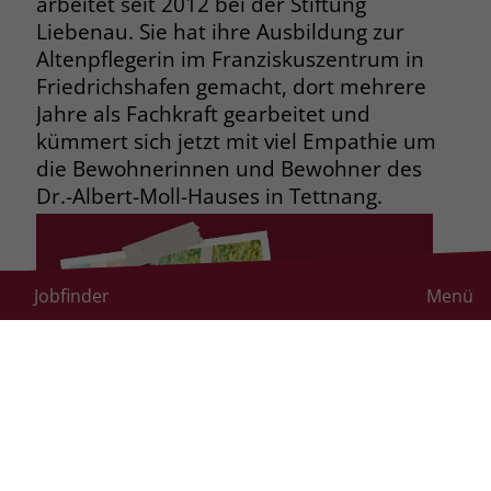
arbeitet seit 2012 bei der Stiftung
Liebenau. Sie hat ihre Ausbildung zur
Altenpflegerin im Franziskuszentrum in
Friedrichshafen gemacht, dort mehrere
Jahre als Fachkraft gearbeitet und
kümmert sich jetzt mit viel Empathie um
die Bewohnerinnen und Bewohner des
Dr.-Albert-Moll-Hauses in Tettnang.
Jobfinder
Menü