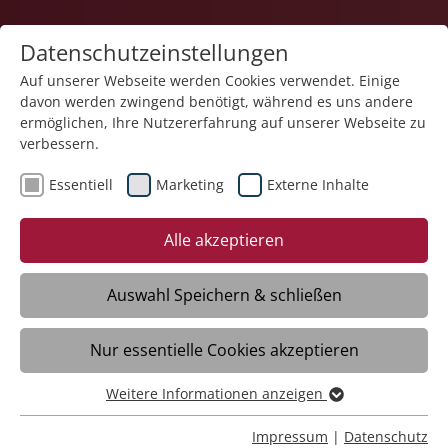
Datenschutzeinstellungen
Auf unserer Webseite werden Cookies verwendet. Einige
davon werden zwingend benötigt, während es uns andere
Karriere
ermöglichen, Ihre Nutzererfahrung auf unserer Webseite zu
verbessern.
Essentiell
Marketing
Externe Inhalte
Alle akzeptieren
Reinspringen statt einspringen?
Auswahl Speichern & schließen
Komm ins Flexteam Pflege >
Nur essentielle Cookies akzeptieren
Weitere Informationen anzeigen
Essentiell
Essentielle Cookies werden für grundlegende Funktionen
Impressum
|
Datenschutz