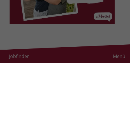
Hier weiterlesen: Carlotta Gualterio im
Jobfinder
Menü
Interview
Was hat dich motiviert, dich an der
Personalkampagne der Stiftung
Liebenau zu beteiligen?
Ich arbeite im Dr.-Albert-Moll-Haus in
Tettnang, seit es im Jahr 2019
eröffnet wurde. Es war sehr
spannend, die Anfänge mitzuerleben
und mitzugestalten. Deshalb bin ich