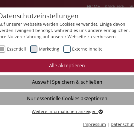
HOME
KARRIERE
V
Datenschutzeinstellungen
Auf unserer Webseite werden Cookies verwendet. Einige davon
werden zwingend benötigt, während es uns andere ermöglichen,
Ihre Nutzererfahrung auf unserer Webseite zu verbessern.
ereiche
Flexteam
Jobs
Ausbildun
Essentiell
Marketing
Externe Inhalte
eilhabe
Bildung
Gesundheit
Alle akzeptieren
eie Stellen
Freie Stellen
Freie Stellen
Auswahl Speichern & schließen
nitativbewerbung
Initativbewerbung
Initativbewerbu
rteile
Vorteile
Vorteile
Nur essentielle Cookies akzeptieren
terviews
Interviews
Interviews
Weitere Informationen anzeigen
Essentiell
Weitere
Essentielle Cookies werden für grundlegende Funktionen der
Impressum
|
Datenschut
Webseite benötigt. Dadurch ist gewährleistet, dass die Webseite
Freie Stellen