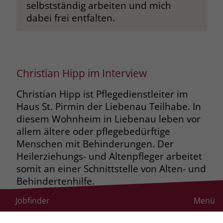
selbstständig arbeiten und mich
dabei frei entfalten.
Christian Hipp im Interview
Christian Hipp ist Pflegedienstleiter im
Haus St. Pirmin der Liebenau Teilhabe. In
diesem Wohnheim in Liebenau leben vor
allem ältere oder pflegebedürftige
Menschen mit Behinderungen. Der
Heilerziehungs- und Altenpfleger arbeitet
somit an einer Schnittstelle von Alten- und
Behindertenhilfe.
Jobfinder
Menü