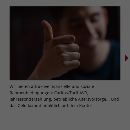
Wir bieten attraktive finanzielle und soziale
Hier
Rahmenbedingungen: Caritas-Tarif AVR,
Wir 
Jahressonderzahlung, betriebliche Altersvorsorge... Und
Weit
das Geld kommt pünktlich auf dein Konto!
Akad