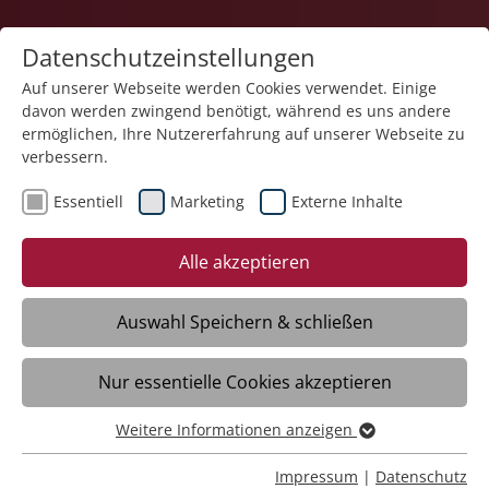
Datenschutzeinstellungen
Auf unserer Webseite werden Cookies verwendet. Einige
davon werden zwingend benötigt, während es uns andere
Karriere
ermöglichen, Ihre Nutzererfahrung auf unserer Webseite zu
verbessern.
Essentiell
Marketing
Externe Inhalte
Alle akzeptieren
Home-Office?
Talentscout?
Auswahl Speichern & schließen
Mit deinem Team machst du die Wohngruppe
Du förderst die Stärken besonderer Menschen!
Nur essentielle Cookies akzeptieren
zum Zuhause!
Weitere Informationen anzeigen
Video
Essentiell
Essentielle Cookies werden für grundlegende Funktionen
Impressum
|
Datenschutz