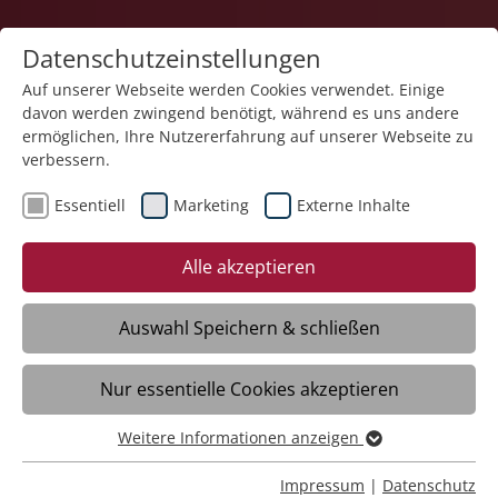
Datenschutzeinstellungen
Auf unserer Webseite werden Cookies verwendet. Einige
davon werden zwingend benötigt, während es uns andere
Karriere
ermöglichen, Ihre Nutzererfahrung auf unserer Webseite zu
verbessern.
Essentiell
Marketing
Externe Inhalte
Alle akzeptieren
Home-Office?
Talentscout?
Auswahl Speichern & schließen
Mit deinem Team machst du die Wohngruppe
Du förderst die Stärken besonderer Menschen!
Nur essentielle Cookies akzeptieren
zum Zuhause!
Weitere Informationen anzeigen
Video
Essentiell
Essentielle Cookies werden für grundlegende Funktionen
Impressum
|
Datenschutz