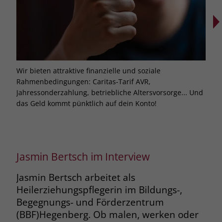
Wir bieten attraktive finanzielle und soziale
Hier
Rahmenbedingungen: Caritas-Tarif AVR,
Wir 
Jahressonderzahlung, betriebliche Altersvorsorge... Und
Weit
das Geld kommt pünktlich auf dein Konto!
Akad
Jasmin Bertsch im Interview
Jasmin Bertsch arbeitet als
Heilerziehungspflegerin im Bildungs-,
Begegnungs- und Förderzentrum
(BBF)
Hegenberg. Ob malen, werken oder