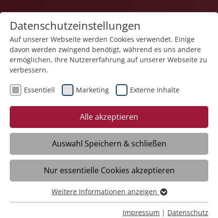
Datenschutzeinstellungen
Auf unserer Webseite werden Cookies verwendet. Einige
davon werden zwingend benötigt, während es uns andere
Karriere
ermöglichen, Ihre Nutzererfahrung auf unserer Webseite zu
verbessern.
Essentiell
Marketing
Externe Inhalte
Alle akzeptieren
Home-Office?
Talentscout?
Auswahl Speichern & schließen
Mit deinem Team machst du die Wohngruppe
Du förderst die Stärken besonderer Menschen!
Nur essentielle Cookies akzeptieren
zum Zuhause!
Weitere Informationen anzeigen
Video
Essentiell
Essentielle Cookies werden für grundlegende Funktionen
Impressum
|
Datenschutz