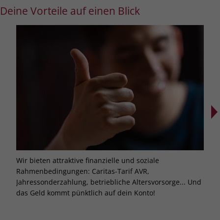
Deine Vorteile auf einen Blick
Wir bieten attraktive finanzielle und soziale
Hier
Rahmenbedingungen: Caritas-Tarif AVR,
Wir 
Jahressonderzahlung, betriebliche Altersvorsorge... Und
Weit
das Geld kommt pünktlich auf dein Konto!
Akad