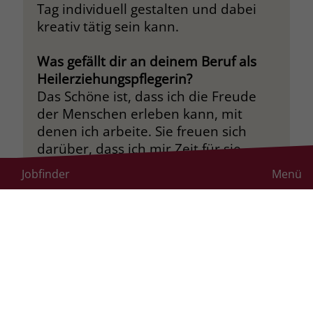
Tag individuell gestalten und dabei
kreativ tätig sein kann.
Was gefällt dir an deinem Beruf als
Heilerziehungspflegerin?
Das Schöne ist, dass ich die Freude
der Menschen erleben kann, mit
denen ich arbeite. Sie freuen sich
darüber, dass ich mir Zeit für sie
nehme, mich mit ihnen beschäftige
Jobfinder
Menü
oder etwas mit ihnen unternehme.
Am Ende jedes Arbeitstages gehe ich
selbst mit einem Lächeln nach Hause.
Wie erlebst du das Arbeitsklima bei
der Stiftung Liebenau?
Das Arbeitsklima finde ich sehr gut.
Ich kann mit den Kolleginnen und