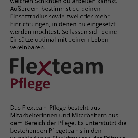
welchen Schichten du arbeiten kannst.
Browsers und die Einstellungen
Außerdem bestimmst du deinen
exklusiv für diese Website zu speichern.
Name
PHPSESSID
Einsatzradius sowie zwei oder mehr
Zweck
Dadurch wird gewährleistet, dass
Einrichtungen, in denen du eingesetzt
Aktionen, die bei späteren Besuchen
Anbieter
stiftung-liebenau.de
werden möchtest. So lassen sich deine
derselben Website durchgeführt
Einsätze optimal mit deinem Leben
werden, mit derselben
Laufzeit
Session
vereinbaren.
Benutzerkennung verknüpft werden.
Behält die Zustände des Benutzers bei
Zweck
allen Seitenanfragen bei.
Name
_clsk
Anbieter
www.clarity.ms
Name
cookie_optin
Laufzeit
1 Jahr
Anbieter
www.stiftung-liebenau.de
Microsoft Clarity setzt dieses Cookie,
Das Flexteam Pflege besteht aus
Laufzeit
1 Monat
um die Seitenaufrufe eines Benutzers
Mitarbeiterinnen und Mitarbeitern aus
Zweck
zu speichern und in einer einzigen
Behält die Zustimmung des Benutzers
dem Bereich der Pflege. Es unterstützt die
Zweck
Sitzungsaufzeichnung
zum Cookie Opt-In
bestehenden Pflegeteams in den
zusammenzufassen.