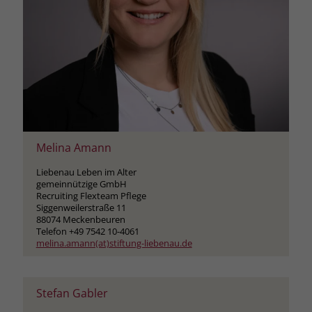
Melina Amann
Liebenau Leben im Alter
gemeinnützige GmbH
Recruiting Flexteam Pflege
Siggenweilerstraße 11
88074 Meckenbeuren
Telefon +49 7542 10-4061
melina.amann(at)stiftung-liebenau.de
Stefan Gabler