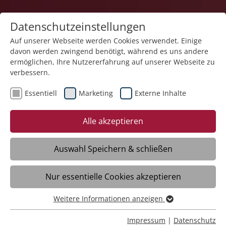
Datenschutzeinstellungen
Auf unserer Webseite werden Cookies verwendet. Einige
davon werden zwingend benötigt, während es uns andere
Karriere
ermöglichen, Ihre Nutzererfahrung auf unserer Webseite zu
verbessern.
Essentiell
Marketing
Externe Inhalte
Alle akzeptieren
Auswahl Speichern & schließen
Kein Einzelkämpfer mehr sein?
Individuelle Einarbeitung
Nur essentielle Cookies akzeptieren
und persönliche Betreuung.
Weitere Informationen anzeigen
Essentiell
Essentielle Cookies werden für grundlegende Funktionen
Impressum
|
Datenschutz