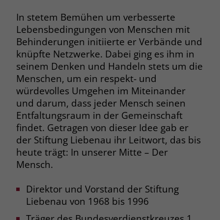
Name
__cf_bm
In stetem Bemühen um verbesserte
Name
_gcl_au
Lebensbedingungen von Menschen mit
Anbieter
.fonts.net
Behinderungen initiierte er Verbände und
Anbieter
Google Ads
knüpfte Netzwerke. Dabei ging es ihm in
Laufzeit
30 Minuten
seinem Denken und Handeln stets um die
Laufzeit
90 Tage
Menschen, um ein respekt- und
This cookie, set by Cloudflare, is used to
Zweck
Zweck
Enthält eine zufallsgenerierte User-ID.
würdevolles Umgehen im Miteinander
support Cloudflare Bot Management.
und darum, dass jeder Mensch seinen
Entfaltungsraum in der Gemeinschaft
Name
_gcl_aw
Name
JSessionID
findet. Getragen von dieser Idee gab er
der Stiftung Liebenau ihr Leitwort, das bis
Anbieter
Google Ads
Anbieter
jobs.stiftung-liebenau.de
heute trägt: In unserer Mitte – Der
Laufzeit
90 Tage
Mensch.
Laufzeit
Session
Dieses Cookie wird gesetzt, wenn ein
Behält die Zustände des Benutzers bei
Direktor und Vorstand der Stiftung
Zweck
User über einen Klick auf eine Google
allen Seitenanfragen bei.
Liebenau von 1968 bis 1996
Werbeanzeige auf die Website gelangt.
Es enthält Informationen darüber,
Träger des Bundesverdienstkreuzes 1.
Zweck