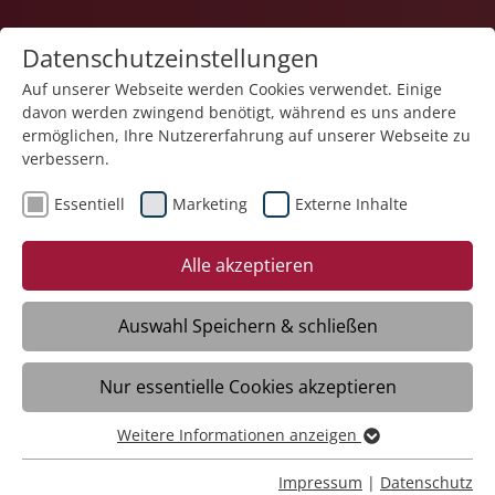
Datenschutzeinstellungen
Auf unserer Webseite werden Cookies verwendet. Einige
davon werden zwingend benötigt, während es uns andere
Service und Produkte
ermöglichen, Ihre Nutzererfahrung auf unserer Webseite zu
verbessern.
Essentiell
Marketing
Externe Inhalte
05.01.2026
Die Stiftung Liebenau trauert
Alle akzeptieren
um Monsignore Norbert
Huber
Auswahl Speichern & schließen
Nur essentielle Cookies akzeptieren
Norbert Huber wurde 1953 zum Priester
geweiht. Nach verschiedenen beruflichen
Weitere Informationen anzeigen
Essentiell
Stationen und Psychologiestudium trat er
Essentielle Cookies werden für grundlegende Funktionen
Impressum
|
Datenschutz
1968 in die damalige „Heil- und