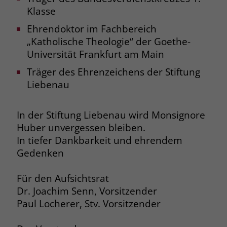
welche Werbeanzeige geklickt wurde,
Klasse
sodass erzielte Erfolge wie z.B.
Bestellungen oder Kontaktanfragen der
Ehrendoktor im Fachbereich
Anzeige zugewiesen werden können.
„Katholische Theologie“ der Goethe-
Universität Frankfurt am Main
Träger des Ehrenzeichens der Stiftung
Name
_gcl_dc
Liebenau
Anbieter
Google Ads
In der Stiftung Liebenau wird Monsignore
Laufzeit
90 Tage
Huber unvergessen bleiben.
Dieses Cookie wird gesetzt, wenn ein
In tiefer Dankbarkeit und ehrendem
User über einen Klick auf eine Google
Gedenken
Werbeanzeige auf die Website gelangt.
Es enthält Informationen darüber,
Zweck
Für den Aufsichtsrat
welche Werbeanzeige geklickt wurde,
Dr. Joachim Senn, Vorsitzender
sodass erzielte Erfolge wie z.B.
Paul Locherer, Stv. Vorsitzender
Bestellungen oder Kontaktanfragen der
Anzeige zugewiesen werden können.