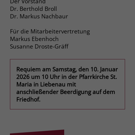
Der Vorstand
Dr. Berthold Broll
Name
_fbp
Dr. Markus Nachbaur
Anbieter
Facebook
Für die Mitarbeitervertretung
Laufzeit
3 Monate
Markus Ebenhoch
Susanne Droste-Gräff
Der Zweck von _fbp ist vollständig auf
die Werbe- und Analysebemühungen
von Facebook zurückzuführen. Dieses
Requiem am Samstag, den 10. Januar
Cookie ist ein Erstanbieter-Cookie, d. h.
2026 um 10 Uhr in der Pfarrkirche St.
Facebook platziert es, während ein
Maria in Liebenau mit
Verbraucher auf Facebook ist. Dieses
Cookie verfolgt die Besuche eines
anschließender Beerdigung auf dem
Nutzers auf verschiedenen Websites
Friedhof.
und meldet dieses Verhalten an
Zweck
Facebook. Facebook kann dann die
gesammelten Daten nutzen, um den
Nutzer besser zu verstehen und
bessere, relevantere Werbung zu