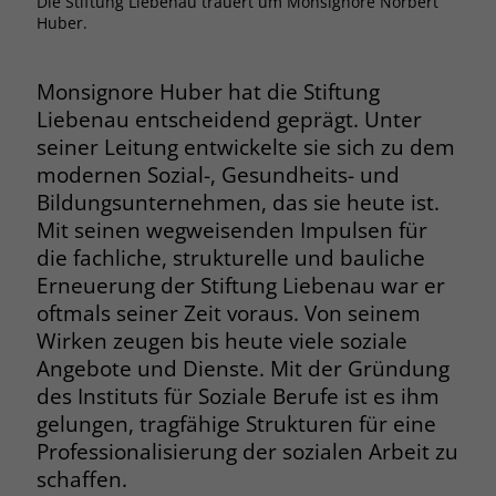
Die Stiftung Liebenau trauert um Monsignore Norbert
Browsers und die Einstellungen
Huber.
exklusiv für diese Website zu speichern.
Name
PHPSESSID
Zweck
Dadurch wird gewährleistet, dass
Monsignore Huber hat die Stiftung
Aktionen, die bei späteren Besuchen
Anbieter
stiftung-liebenau.de
Liebenau entscheidend geprägt. Unter
derselben Website durchgeführt
werden, mit derselben
seiner Leitung entwickelte sie sich zu dem
Laufzeit
Session
Benutzerkennung verknüpft werden.
modernen Sozial-, Gesundheits- und
Behält die Zustände des Benutzers bei
Bildungsunternehmen, das sie heute ist.
Zweck
allen Seitenanfragen bei.
Mit seinen wegweisenden Impulsen für
Name
_clsk
die fachliche, strukturelle und bauliche
Erneuerung der Stiftung Liebenau war er
Anbieter
www.clarity.ms
Name
cookie_optin
oftmals seiner Zeit voraus. Von seinem
Laufzeit
1 Jahr
Wirken zeugen bis heute viele soziale
Anbieter
www.stiftung-liebenau.de
Angebote und Dienste. Mit der Gründung
Microsoft Clarity setzt dieses Cookie,
Laufzeit
1 Monat
des Instituts für Soziale Berufe ist es ihm
um die Seitenaufrufe eines Benutzers
gelungen, tragfähige Strukturen für eine
Zweck
zu speichern und in einer einzigen
Behält die Zustimmung des Benutzers
Zweck
Professionalisierung der sozialen Arbeit zu
Sitzungsaufzeichnung
zum Cookie Opt-In
schaffen.
zusammenzufassen.