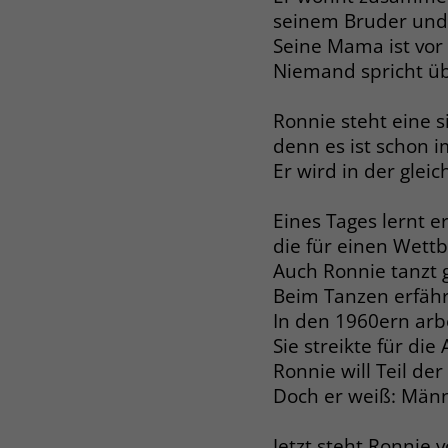
seinem Bruder und 
Seine Mama ist vor 
Niemand spricht üb
Ronnie steht eine s
denn es ist schon i
Er wird in der glei
Eines Tages lernt 
die für einen Wett
Auch Ronnie tanzt 
Beim Tanzen erfähr
In den 1960ern arbe
Sie streikte für die
Ronnie will Teil d
Doch er weiß: Männ
Jetzt steht Ronnie v