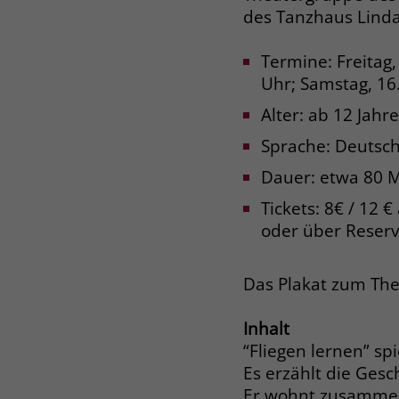
des Tanzhaus Linda
Termine: Freitag,
Uhr; Samstag, 16
Alter: ab 12 Jahre
Sprache: Deutsc
Dauer: etwa 80 
Tickets: 8€ / 12 
oder über Reserv
Das Plakat zum The
Inhalt
“Fliegen lernen” sp
Es erzählt die Ges
Er wohnt zusammen