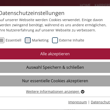
HOME
KARRIER
Datenschutzeinstellungen
Auf unserer Webseite werden Cookies verwendet. Einige davon
werden zwingend benötigt, während es uns andere ermöglichen,
Ihre Nutzererfahrung auf unserer Webseite zu verbessern.
lie
Angebote
Über uns
Aktuel
Essentiell
Marketing
Externe Inhalte
Neues
Termine
Mediathek
Alle akzeptieren
Broschüren
Auswahl Speichern & schließen
Leitlinien
Informationen in
Nur essentielle Cookies akzeptieren
leichter Sprache
Weitere Informationen anzeigen
Vorträge
Essentiell
Essentielle Cookies werden für grundlegende Funktionen der
Fachtage
Impressum
|
Datenschut
Webseite benötigt. Dadurch ist gewährleistet, dass die Webseite