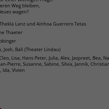
heren Weg bleiben,
 Neues wagen?
Name
_gcl_dc
 Thekla Lanz und Ainhoa Guerrero Tetas
Anbieter
Google Ads
ne Thaeter
Laufzeit
90 Tage
obinger
Dieses Cookie wird gesetzt, wenn ein User
, Josh, Bali (Theater Lindau)
über einen Klick auf eine Google
Werbeanzeige auf die Website gelangt. Es
leo, Lisa, Hans Peter, Julia, Alex, Jaspreet, Bea, N
enthält Informationen darüber, welche
Zweck
n-Pierre, Susanne, Sabine, Silvia, Jannik, Christian
Werbeanzeige geklickt wurde, sodass erzielte
 Ida, Vivien
Erfolge wie z.B. Bestellungen oder
Kontaktanfragen der Anzeige zugewiesen
werden können.
Name
_fbp
Anbieter
Facebook