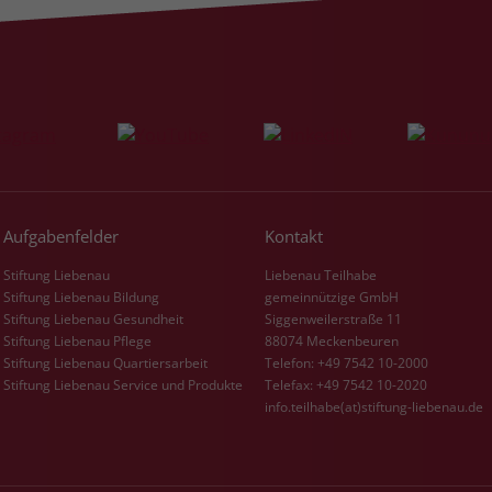
Laufzeit
3 Monate
Der Zweck von _fbp ist vollständig auf die
Werbe- und Analysebemühungen von
Facebook zurückzuführen. Dieses Cookie ist
ein Erstanbieter-Cookie, d. h. Facebook
platziert es, während ein Verbraucher auf
Facebook ist. Dieses Cookie verfolgt die
Besuche eines Nutzers auf verschiedenen
Aufgabenfelder
Kontakt
Websites und meldet dieses Verhalten an
Zweck
Stiftung Liebenau
Liebenau Teilhabe
Facebook. Facebook kann dann die
Stiftung Liebenau Bildung
gemeinnützige GmbH
gesammelten Daten nutzen, um den Nutzer
Stiftung Liebenau Gesundheit
Siggenweilerstraße 11
besser zu verstehen und bessere, relevantere
Stiftung Liebenau Pflege
88074 Meckenbeuren
Werbung zu zeigen. Das _fbp-Cookie sammelt
Stiftung Liebenau Quartiersarbeit
Telefon: +49 7542 10-2000
keine persönlich identifizierbaren
Stiftung Liebenau Service und Produkte
Telefax: +49 7542 10-2020
Informationen und wird von Facebook nur
info.teilhabe(at)stiftung-liebenau.de
platziert, um Daten an das Unternehmen
zurückzusenden.