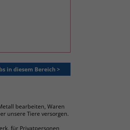
bs in diesem Bereich >
 Metall bearbeiten, Waren
r unsere Tiere versorgen.
erk, für Privatpersonen