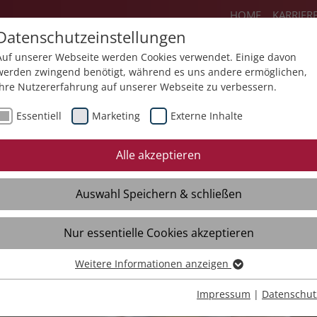
HOME
KARRIER
Datenschutzeinstellungen
Auf unserer Webseite werden Cookies verwendet. Einige davon
werden zwingend benötigt, während es uns andere ermöglichen,
Ihre Nutzererfahrung auf unserer Webseite zu verbessern.
lie
Angebote
Über uns
Aktuel
Essentiell
Marketing
Externe Inhalte
Alle akzeptieren
Auswahl Speichern & schließen
Nur essentielle Cookies akzeptieren
Weitere Informationen anzeigen
Essentiell
Essentielle Cookies werden für grundlegende Funktionen der
Impressum
|
Datenschut
Webseite benötigt. Dadurch ist gewährleistet, dass die Webseite