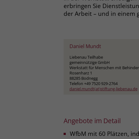
erbringen Sie Dienstleistu
der Arbeit – und in einem
Daniel Mundt
Liebenau Teilhabe
gemeinnützige GmbH
Werkstatt für Menschen mit Behinde
Rosenharz 1
88285 Bodnegg
Telefon +49 7520 929-2764
daniel.mundt(at)stiftung-liebenau.de
Angebote im Detail
WfbM mit 60 Plätzen, indi