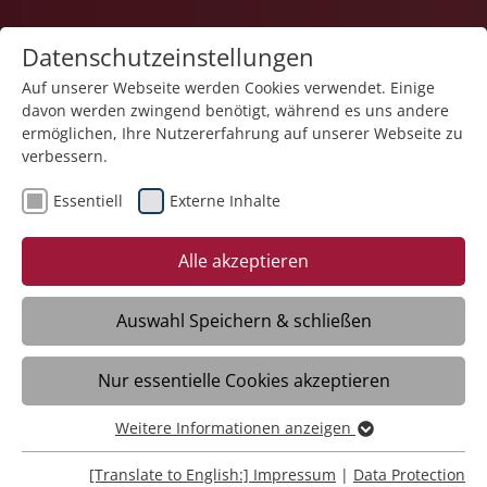
Datenschutzeinstellungen
Auf unserer Webseite werden Cookies verwendet. Einige
davon werden zwingend benötigt, während es uns andere
ermöglichen, Ihre Nutzererfahrung auf unserer Webseite zu
verbessern.
Sitemap
Essentiell
Externe Inhalte
Alle akzeptieren
Home
What we can offer
Auswahl Speichern & schließen
Education
Health Care
Nur essentielle Cookies akzeptieren
Nursing Care
Weitere Informationen anzeigen
Essentiell
Living Spaces
Essentielle Cookies werden für grundlegende Funktionen
[Translate to English:] Impressum
|
Data Protection