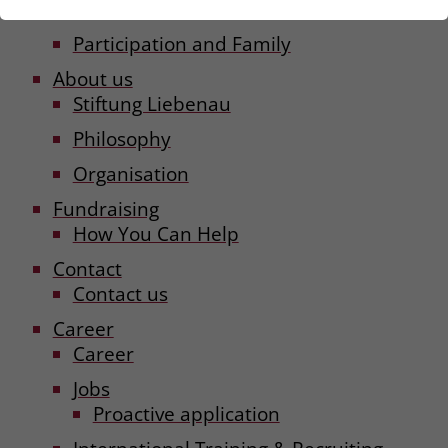
der Webseite benötigt. Dadurch ist gewährleistet, dass
Services and Products
die Webseite einwandfrei funktioniert.
Participation and Family
About us
Externe Inhalte
Stiftung Liebenau
Wir verwenden auf unserer Website externe Inhalte
Philosophy
(bspw. YouTube, HubSpot), um Ihnen zusätzliche
Informationen anzubieten.
Organisation
Fundraising
How You Can Help
Contact
Contact us
Career
Career
Jobs
Proactive application