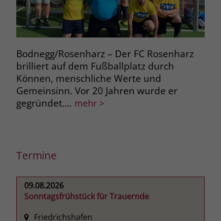
Bodnegg/Rosenharz – Der FC Rosenharz
Leu
brilliert auf dem Fußballplatz durch
Wer
Können, menschliche Werte und
Beh
Gemeinsinn. Vor 20 Jahren wurde er
Lie
gegründet.…
ind
mehr >
Termine
09.08.2026
Sonntagsfrühstück für Trauernde
Friedrichshafen