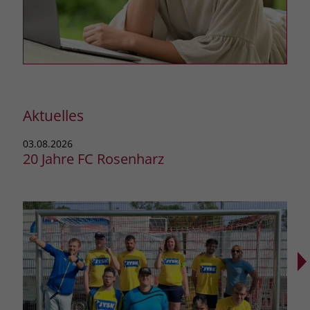
Aktuelles
03.08.2026
03.0
20 Jahre FC Rosenharz
Neu
Wer