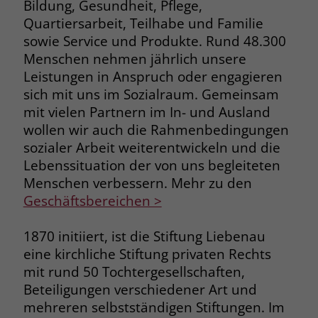
Bildung, Gesundheit, Pflege,
Browsers und die Einstellungen
Quartiersarbeit, Teilhabe und Familie
exklusiv für diese Website zu speichern.
Name
PHPSESSID
sowie Service und Produkte. Rund 48.300
Zweck
Dadurch wird gewährleistet, dass
Menschen nehmen jährlich unsere
Aktionen, die bei späteren Besuchen
Anbieter
stiftung-liebenau.de
Leistungen in Anspruch oder engagieren
derselben Website durchgeführt
werden, mit derselben
sich mit uns im Sozialraum. Gemeinsam
Laufzeit
Session
Benutzerkennung verknüpft werden.
mit vielen Partnern im In- und Ausland
Behält die Zustände des Benutzers bei
wollen wir auch die Rahmenbedingungen
Zweck
allen Seitenanfragen bei.
sozialer Arbeit weiterentwickeln und die
Name
_clsk
Lebenssituation der von uns begleiteten
Menschen verbessern. Mehr zu den
Anbieter
www.clarity.ms
Name
cookie_optin
Geschäftsbereichen >
Laufzeit
1 Jahr
Anbieter
www.stiftung-liebenau.de
1870 initiiert, ist die Stiftung Liebenau
Microsoft Clarity setzt dieses Cookie,
Laufzeit
1 Monat
eine kirchliche Stiftung privaten Rechts
um die Seitenaufrufe eines Benutzers
mit rund 50 Tochtergesellschaften,
Zweck
zu speichern und in einer einzigen
Behält die Zustimmung des Benutzers
Zweck
Beteiligungen verschiedener Art und
Sitzungsaufzeichnung
zum Cookie Opt-In
mehreren selbstständigen Stiftungen. Im
zusammenzufassen.