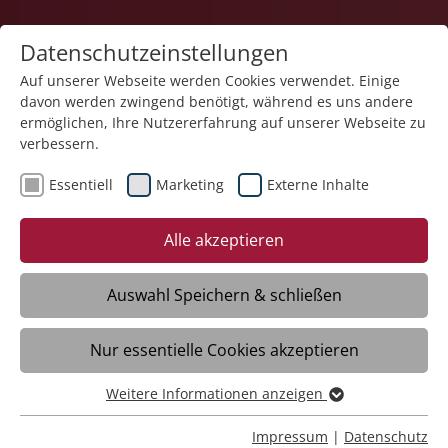
Datenschutzeinstellungen
Auf unserer Webseite werden Cookies verwendet. Einige
davon werden zwingend benötigt, während es uns andere
Bildung
ermöglichen, Ihre Nutzererfahrung auf unserer Webseite zu
verbessern.
Essentiell
Marketing
Externe Inhalte
Alle akzeptieren
Ausbildung
Infonachmittage im BBW - Jetzt anmelden!
Auswahl Speichern & schließen
& Qualifizierung >
Die Termine 2026 >>
Nur essentielle Cookies akzeptieren
Weitere Informationen anzeigen
Essentiell
Stiftung Liebenau Bildung
Essentielle Cookies werden für grundlegende Funktionen
Impressum
|
Datenschutz