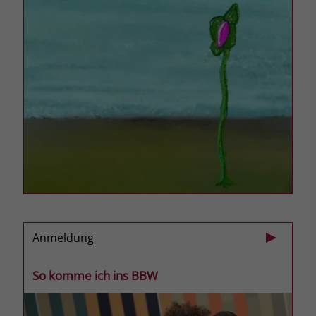
welche Werbeanzeige geklickt wurde,
sodass erzielte Erfolge wie z.B.
Bestellungen oder Kontaktanfragen der
Anzeige zugewiesen werden können.
Name
_gcl_dc
Anbieter
Google Ads
Laufzeit
90 Tage
Dieses Cookie wird gesetzt, wenn ein
User über einen Klick auf eine Google
Werbeanzeige auf die Website gelangt.
Es enthält Informationen darüber,
Anmeldung
Zweck
welche Werbeanzeige geklickt wurde,
sodass erzielte Erfolge wie z.B.
So komme ich ins BBW
Bestellungen oder Kontaktanfragen der
Anzeige zugewiesen werden können.