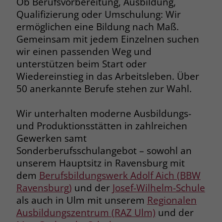
Ob Berufsvorbereitung, Ausbildung,
Browsers und die Einstellungen
Qualifizierung oder Umschulung: Wir
exklusiv für diese Website zu speichern.
Name
PHPSESSID
ermöglichen eine Bildung nach Maß.
Zweck
Dadurch wird gewährleistet, dass
Gemeinsam mit jedem Einzelnen suchen
Aktionen, die bei späteren Besuchen
Anbieter
stiftung-liebenau.de
wir einen passenden Weg und
derselben Website durchgeführt
unterstützen beim Start oder
werden, mit derselben
Laufzeit
Session
Benutzerkennung verknüpft werden.
Wiedereinstieg in das Arbeitsleben. Über
50 anerkannte Berufe stehen zur Wahl.
Behält die Zustände des Benutzers bei
Zweck
allen Seitenanfragen bei.
Name
_clsk
Wir unterhalten moderne Ausbildungs-
und Produktionsstätten in zahlreichen
Anbieter
www.clarity.ms
Name
cookie_optin
Gewerken samt
Laufzeit
1 Jahr
Sonderberufsschulangebot – sowohl an
Anbieter
www.stiftung-liebenau.de
unserem Hauptsitz in Ravensburg mit
Microsoft Clarity setzt dieses Cookie,
Laufzeit
1 Monat
dem
Berufsbildungswerk Adolf Aich (BBW
um die Seitenaufrufe eines Benutzers
Ravensburg)
und der
Josef-Wilhelm-Schule
Zweck
zu speichern und in einer einzigen
Behält die Zustimmung des Benutzers
als auch in Ulm mit unserem
Regionalen
Zweck
Sitzungsaufzeichnung
zum Cookie Opt-In
Ausbildungszentrum (RAZ Ulm)
und der
zusammenzufassen.