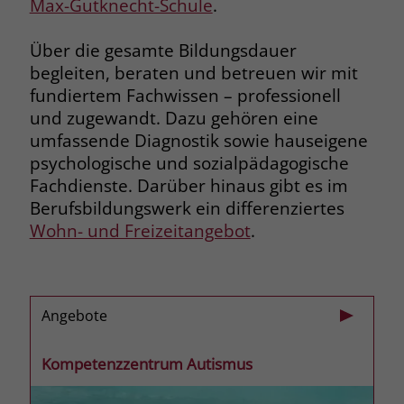
Max-Gutknecht-Schule
.
Name
__cf_bm
Name
_gcl_au
Über die gesamte Bildungsdauer
Anbieter
.fonts.net
begleiten, beraten und betreuen wir mit
Anbieter
Google Ads
fundiertem Fachwissen – professionell
Laufzeit
30 Minuten
und zugewandt. Dazu gehören eine
Laufzeit
90 Tage
umfassende Diagnostik sowie hauseigene
This cookie, set by Cloudflare, is used to
Zweck
Zweck
Enthält eine zufallsgenerierte User-ID.
psychologische und sozialpädagogische
support Cloudflare Bot Management.
Fachdienste. Darüber hinaus gibt es im
Berufsbildungswerk ein differenziertes
Name
_gcl_aw
Name
JSessionID
Wohn- und Freizeitangebot
.
Anbieter
Google Ads
Anbieter
jobs.stiftung-liebenau.de
Laufzeit
90 Tage
Laufzeit
Session
Angebote
Dieses Cookie wird gesetzt, wenn ein
Behält die Zustände des Benutzers bei
Zweck
User über einen Klick auf eine Google
allen Seitenanfragen bei.
Kompetenzzentrum Autismus
Werbeanzeige auf die Website gelangt.
Es enthält Informationen darüber,
Zweck