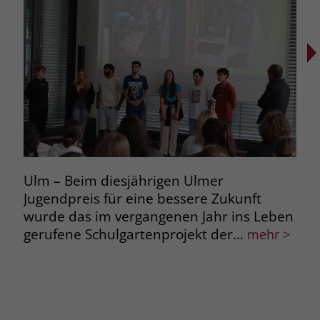
Ulm – Beim diesjährigen Ulmer
Rav
Jugendpreis für eine bessere Zukunft
gel
wurde das im vergangenen Jahr ins Leben
Tei
gerufene Schulgartenprojekt der…
Nac
mehr >
Ber