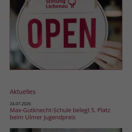
Aktuelles
24.07.2026
24.0
Max-Gutknecht-Schule belegt 5. Platz
BBW
beim Ulmer Jugendpreis
Nac