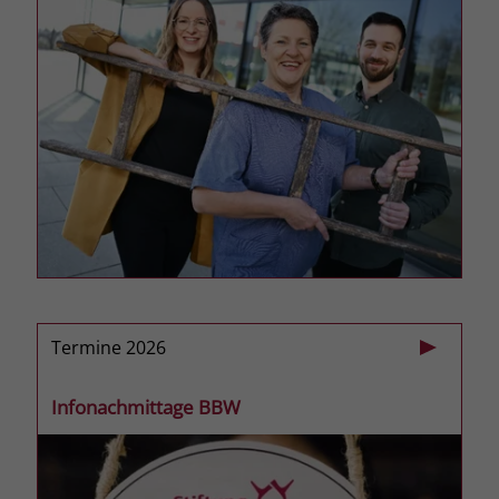
zeigen. Das _fbp-Cookie sammelt keine
persönlich identifizierbaren
Informationen und wird von Facebook
nur platziert, um Daten an das
Unternehmen zurückzusenden.
Termine 2026
Infonachmittage BBW