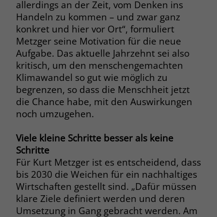
allerdings an der Zeit, vom Denken ins
Name
__cf_bm
Handeln zu kommen – und zwar ganz
Name
_gcl_au
konkret und hier vor Ort“, formuliert
Anbieter
.fonts.net
Metzger seine Motivation für die neue
Anbieter
Google Ads
Aufgabe. Das aktuelle Jahrzehnt sei also
Laufzeit
30 Minuten
kritisch, um den menschengemachten
Laufzeit
90 Tage
Klimawandel so gut wie möglich zu
This cookie, set by Cloudflare, is used to
Zweck
Zweck
Enthält eine zufallsgenerierte User-ID.
begrenzen, so dass die Menschheit jetzt
support Cloudflare Bot Management.
die Chance habe, mit den Auswirkungen
noch umzugehen.
Name
_gcl_aw
Name
JSessionID
Viele kleine Schritte besser als keine
Anbieter
Google Ads
Anbieter
jobs.stiftung-liebenau.de
Schritte
Laufzeit
90 Tage
Für Kurt Metzger ist es entscheidend, dass
Laufzeit
Session
bis 2030 die Weichen für ein nachhaltiges
Dieses Cookie wird gesetzt, wenn ein
Behält die Zustände des Benutzers bei
Wirtschaften gestellt sind. „Dafür müssen
Zweck
User über einen Klick auf eine Google
allen Seitenanfragen bei.
klare Ziele definiert werden und deren
Werbeanzeige auf die Website gelangt.
Umsetzung in Gang gebracht werden. Am
Es enthält Informationen darüber,
Zweck