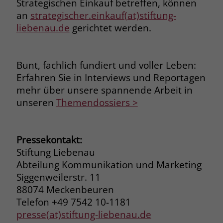
Strategischen Einkauf betreffen, können
zeigen. Das _fbp-Cookie sammelt keine
persönlich identifizierbaren
an
strategischer.einkauf(at)stiftung-
Informationen und wird von Facebook
liebenau.de
gerichtet werden.
nur platziert, um Daten an das
Unternehmen zurückzusenden.
Bunt, fachlich fundiert und voller Leben:
Erfahren Sie in Interviews und Reportagen
mehr über unsere spannende Arbeit in
unseren
Themendossiers >
Pressekontakt:
Stiftung Liebenau
Abteilung Kommunikation und Marketing
Siggenweilerstr. 11
88074 Meckenbeuren
Telefon +49 7542 10-1181
presse(at)stiftung-liebenau.de