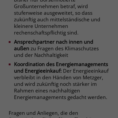
Großunternehmen betraf, wird
Name
_fbp
stufenweise ausgeweitet, so dass
zukünftig auch mittelständische und
Anbieter
Facebook
kleinere Unternehmen
rechenschaftspflichtig sind.
Laufzeit
3 Monate
Ansprechpartner nach innen und
Der Zweck von _fbp ist vollständig auf
außen
zu Fragen des Klimaschutzes
die Werbe- und Analysebemühungen
und der Nachhaltigkeit
von Facebook zurückzuführen. Dieses
Cookie ist ein Erstanbieter-Cookie, d. h.
Koordination des Energiemanagements
Facebook platziert es, während ein
und Energieeinkauf:
Der Energieeinkauf
Verbraucher auf Facebook ist. Dieses
verbleibt in den Händen von Metzger,
Cookie verfolgt die Besuche eines
und wird zukünftig noch stärker im
Nutzers auf verschiedenen Websites
Rahmen eines nachhaltigen
und meldet dieses Verhalten an
Zweck
Facebook. Facebook kann dann die
Energiemanagements gedacht werden.
gesammelten Daten nutzen, um den
Nutzer besser zu verstehen und
Fragen und Anliegen, die den
bessere, relevantere Werbung zu