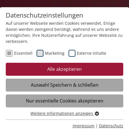
Datenschutzeinstellungen
Auf unserer Webseite werden Cookies verwendet. Einige
davon werden zwingend benötigt, während es uns andere
Bildung
ermöglichen, Ihre Nutzererfahrung auf unserer Webseite zu
verbessern.
Essentiell
Marketing
Externe Inhalte
07.02.2025
Kurt Metzger übernimmt die
Alle akzeptieren
Funktion des
Umweltbeauftragten
Auswahl Speichern & schließen
Nur essentielle Cookies akzeptieren
Seit dem 1. Januar 2025 hat die Stiftung
Liebenau einen neuen
Weitere Informationen anzeigen
Essentiell
Umweltbeauftragten: Kurt Metzger, bisher
Essentielle Cookies werden für grundlegende Funktionen
Impressum
|
Datenschutz
im strategischen Einkauf tätig, übernimmt