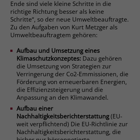
Ende sind viele kleine Schritte in die
welche Werbeanzeige geklickt wurde,
sodass erzielte Erfolge wie z.B.
richtige Richtung besser als keine
Bestellungen oder Kontaktanfragen der
Schritte“, so der neue Umweltbeauftragte.
Anzeige zugewiesen werden können.
Zu den Aufgaben von Kurt Metzger als
Umweltbeauftragtem gehören:
Name
_gcl_dc
Aufbau und Umsetzung eines
Anbieter
Google Ads
Klimaschutzkonzeptes:
Dazu gehören
die Umsetzung von Strategien zur
Laufzeit
90 Tage
Verringerung der Co2-Emmissionen, die
Förderung von erneuerbaren Energien,
Dieses Cookie wird gesetzt, wenn ein
die Effizienzsteigerung und die
User über einen Klick auf eine Google
Anpassung an den Klimawandel.
Werbeanzeige auf die Website gelangt.
Es enthält Informationen darüber,
Aufbau einer
Zweck
welche Werbeanzeige geklickt wurde,
Nachhaltigkeitsberichterstattung
(EU-
sodass erzielte Erfolge wie z.B.
weit verpflichtend) Die EU-Richtlinie zur
Bestellungen oder Kontaktanfragen der
Nachhaltigkeitsberichterstattung, die
Anzeige zugewiesen werden können.
bisher nur börsennotierte