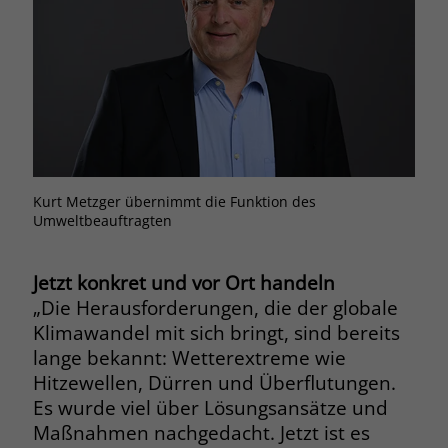
Browsers und die Einstellungen
exklusiv für diese Website zu speichern.
Name
PHPSESSID
Zweck
Dadurch wird gewährleistet, dass
Aktionen, die bei späteren Besuchen
Anbieter
stiftung-liebenau.de
derselben Website durchgeführt
werden, mit derselben
Laufzeit
Session
Benutzerkennung verknüpft werden.
Behält die Zustände des Benutzers bei
Zweck
allen Seitenanfragen bei.
Kurt Metzger übernimmt die Funktion des
Name
_clsk
Umweltbeauftragten
Anbieter
www.clarity.ms
Name
cookie_optin
Jetzt konkret und vor Ort handeln
Laufzeit
1 Jahr
„Die Herausforderungen, die der globale
Anbieter
www.stiftung-liebenau.de
Klimawandel mit sich bringt, sind bereits
Microsoft Clarity setzt dieses Cookie,
Laufzeit
1 Monat
lange bekannt: Wetterextreme wie
um die Seitenaufrufe eines Benutzers
Hitzewellen, Dürren und Überflutungen.
Zweck
zu speichern und in einer einzigen
Behält die Zustimmung des Benutzers
Zweck
Es wurde viel über Lösungsansätze und
Sitzungsaufzeichnung
zum Cookie Opt-In
Maßnahmen nachgedacht. Jetzt ist es
zusammenzufassen.