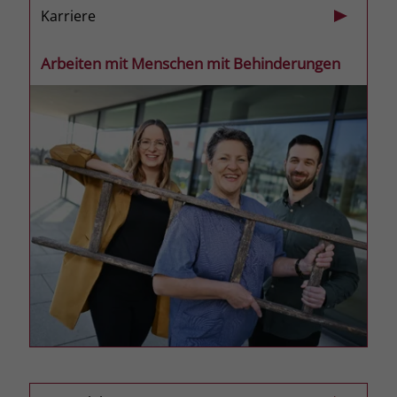
welche Werbeanzeige geklickt wurde,
Karriere
sodass erzielte Erfolge wie z.B.
Bestellungen oder Kontaktanfragen der
Arbeiten mit Menschen mit Behinderungen
Anzeige zugewiesen werden können.
Name
_gcl_dc
Anbieter
Google Ads
Laufzeit
90 Tage
Dieses Cookie wird gesetzt, wenn ein
User über einen Klick auf eine Google
Werbeanzeige auf die Website gelangt.
Es enthält Informationen darüber,
Zweck
welche Werbeanzeige geklickt wurde,
sodass erzielte Erfolge wie z.B.
Bestellungen oder Kontaktanfragen der
Anzeige zugewiesen werden können.