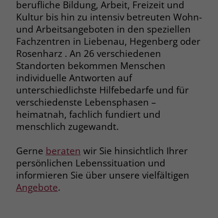
berufliche Bildung, Arbeit, Freizeit und
Browsers und die Einstellungen
Kultur bis hin zu intensiv betreuten Wohn-
exklusiv für diese Website zu speichern.
Name
PHPSESSID
und Arbeitsangeboten in den speziellen
Zweck
Dadurch wird gewährleistet, dass
Fachzentren in Liebenau, Hegenberg oder
Aktionen, die bei späteren Besuchen
Anbieter
stiftung-liebenau.de
derselben Website durchgeführt
Rosenharz . An 26 verschiedenen
werden, mit derselben
Standorten bekommen Menschen
Laufzeit
Session
Benutzerkennung verknüpft werden.
individuelle Antworten auf
Behält die Zustände des Benutzers bei
unterschiedlichste Hilfebedarfe und für
Zweck
allen Seitenanfragen bei.
verschiedenste Lebensphasen –
Name
_clsk
heimatnah, fachlich fundiert und
menschlich zugewandt.
Anbieter
www.clarity.ms
Name
cookie_optin
Laufzeit
1 Jahr
Gerne
beraten
wir Sie hinsichtlich Ihrer
Anbieter
www.stiftung-liebenau.de
persönlichen Lebenssituation und
Microsoft Clarity setzt dieses Cookie,
Laufzeit
1 Monat
informieren Sie über unsere vielfältigen
um die Seitenaufrufe eines Benutzers
Angebote
.
Zweck
zu speichern und in einer einzigen
Behält die Zustimmung des Benutzers
Zweck
Sitzungsaufzeichnung
zum Cookie Opt-In
zusammenzufassen.