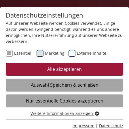
Datenschutzeinstellungen
Auf unserer Webseite werden Cookies verwendet. Einige
davon werden zwingend benötigt, während es uns andere
Teilhabe und Familie
ermöglichen, Ihre Nutzererfahrung auf unserer Webseite zu
verbessern.
Essentiell
Marketing
Externe Inhalte
Alle akzeptieren
Lebensperspektiven für alle,
Auswahl Speichern & schließen
Entlastung für Familien.
Nur essentielle Cookies akzeptieren
Video
Weitere Informationen anzeigen
Essentiell
Essentielle Cookies werden für grundlegende Funktionen
Impressum
|
Datenschutz