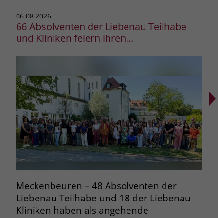
06.08.2026
03.0
66 Absolventen der Liebenau Teilhabe
20 
und Kliniken feiern ihren...
Meckenbeuren – 48 Absolventen der
Bod
Liebenau Teilhabe und 18 der Liebenau
bri
Kliniken haben als angehende
Kön