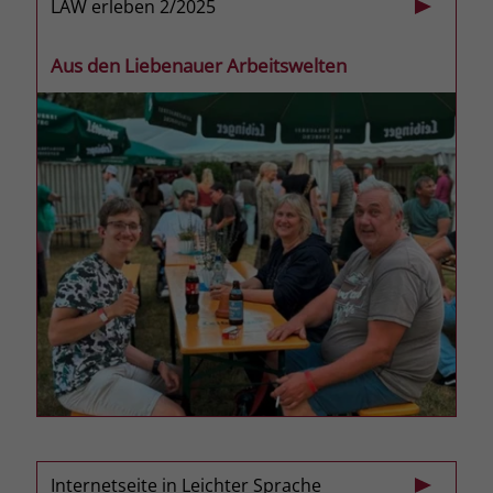
LAW erleben 2/2025
Name
_fbp
Aus den Liebenauer Arbeitswelten
Anbieter
Facebook
Laufzeit
3 Monate
Der Zweck von _fbp ist vollständig auf
die Werbe- und Analysebemühungen
von Facebook zurückzuführen. Dieses
Cookie ist ein Erstanbieter-Cookie, d. h.
Facebook platziert es, während ein
Verbraucher auf Facebook ist. Dieses
Cookie verfolgt die Besuche eines
Nutzers auf verschiedenen Websites
und meldet dieses Verhalten an
Zweck
Facebook. Facebook kann dann die
gesammelten Daten nutzen, um den
Nutzer besser zu verstehen und
bessere, relevantere Werbung zu
Internetseite in Leichter Sprache