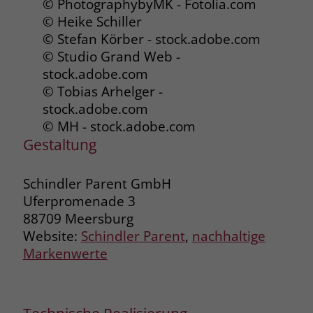
© PhotographybyMK - Fotolia.com
© Heike Schiller
Name
_fbp
© Stefan Körber - stock.adobe.com
© Studio Grand Web -
Anbieter
Facebook
stock.adobe.com
Laufzeit
3 Monate
© Tobias Arhelger -
stock.adobe.com
Der Zweck von _fbp ist vollständig auf
© MH - stock.adobe.com
die Werbe- und Analysebemühungen
Gestaltung
von Facebook zurückzuführen. Dieses
Cookie ist ein Erstanbieter-Cookie, d. h.
Facebook platziert es, während ein
Schindler Parent GmbH
Verbraucher auf Facebook ist. Dieses
Uferpromenade 3
Cookie verfolgt die Besuche eines
88709 Meersburg
Nutzers auf verschiedenen Websites
Website:
Schindler Parent
,
nachhaltige
und meldet dieses Verhalten an
Zweck
Markenwerte
Facebook. Facebook kann dann die
gesammelten Daten nutzen, um den
Nutzer besser zu verstehen und
bessere, relevantere Werbung zu