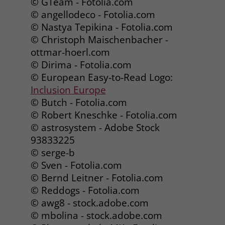
© GTeam - Fotolia.com
welche Werbeanzeige geklickt wurde,
© angellodeco - Fotolia.com
sodass erzielte Erfolge wie z.B.
© Nastya Tepikina - Fotolia.com
Bestellungen oder Kontaktanfragen der
Anzeige zugewiesen werden können.
© Christoph Maischenbacher -
ottmar-hoerl.com
© Dirima - Fotolia.com
Name
_gcl_dc
© European Easy-to-Read Logo:
Inclusion Europe
Anbieter
Google Ads
© Butch - Fotolia.com
Laufzeit
90 Tage
© Robert Kneschke - Fotolia.com
© astrosystem - Adobe Stock
Dieses Cookie wird gesetzt, wenn ein
93833225
User über einen Klick auf eine Google
© serge-b
Werbeanzeige auf die Website gelangt.
© Sven - Fotolia.com
Es enthält Informationen darüber,
Zweck
© Bernd Leitner - Fotolia.com
welche Werbeanzeige geklickt wurde,
© Reddogs - Fotolia.com
sodass erzielte Erfolge wie z.B.
Bestellungen oder Kontaktanfragen der
© awg8 - stock.adobe.com
Anzeige zugewiesen werden können.
© mbolina - stock.adobe.com