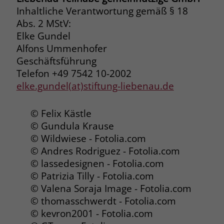
Inhaltliche Verantwortung gemäß § 18
Name
__cf_bm
Abs. 2 MStV:
Name
_gcl_au
Elke Gundel
Anbieter
.fonts.net
Anbieter
Google Ads
Alfons Ummenhofer
Laufzeit
30 Minuten
Geschäftsführung
Laufzeit
90 Tage
Telefon +49 7542 10-2002
This cookie, set by Cloudflare, is used to
elke.gundel(at)stiftung-liebenau.de
Zweck
Zweck
Enthält eine zufallsgenerierte User-ID.
support Cloudflare Bot Management.
© Felix Kästle
Name
_gcl_aw
Name
JSessionID
© Gundula Krause
© Wildwiese - Fotolia.com
Anbieter
Google Ads
Anbieter
jobs.stiftung-liebenau.de
© Andres Rodriguez - Fotolia.com
© lassedesignen - Fotolia.com
Laufzeit
90 Tage
Laufzeit
Session
© Patrizia Tilly - Fotolia.com
Dieses Cookie wird gesetzt, wenn ein
© Valena Soraja Image - Fotolia.com
Behält die Zustände des Benutzers bei
Zweck
User über einen Klick auf eine Google
allen Seitenanfragen bei.
© thomasschwerdt - Fotolia.com
Werbeanzeige auf die Website gelangt.
© kevron2001 - Fotolia.com
Es enthält Informationen darüber,
Zweck