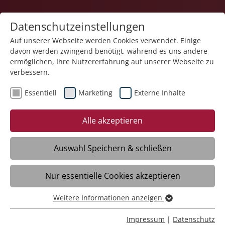
Datenschutzeinstellungen
Auf unserer Webseite werden Cookies verwendet. Einige
davon werden zwingend benötigt, während es uns andere
Teilhabe und Familie
ermöglichen, Ihre Nutzererfahrung auf unserer Webseite zu
verbessern.
Essentiell
Marketing
Externe Inhalte
Alle akzeptieren
Auswahl Speichern & schließen
Impressum
Nur essentielle Cookies akzeptieren
Weitere Informationen anzeigen
Stiftung Liebenau
Essentiell
Kirchliche Stiftung privaten Rechts
Essentielle Cookies werden für grundlegende Funktionen
Impressum
|
Datenschutz