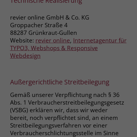
Technische Realisierung
zeigen. Das _fbp-Cookie sammelt keine
persönlich identifizierbaren
Informationen und wird von Facebook
revier online GmbH & Co. KG
nur platziert, um Daten an das
Groppacher Straße 4
Unternehmen zurückzusenden.
88287 Grünkraut-Gullen
Website:
revier online
,
Internetagentur für
TYPO3, Webshops & Responsive
Webdesign
Außergerichtliche Streitbeilegung
Gemäß unserer Verpflichtung nach § 36
Abs. 1 Verbraucherstreitbeilegungsgesetz
(VSBG) erklären wir, dass wir weder
bereit, noch verpflichtet sind, an einem
Streitbeilegungsverfahren vor einer
Verbraucherschlichtungsstelle im Sinne