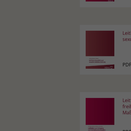
Leit
sex
PDF
Lei
fre
Ma