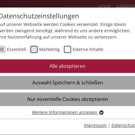
HOME
KARRIER
Datenschutzeinstellungen
Auf unserer Webseite werden Cookies verwendet. Einige davon
werden zwingend benötigt, während es uns andere ermöglichen,
Ihre Nutzererfahrung auf unserer Webseite zu verbessern.
lie
Angebote
Über uns
Aktuel
Essentiell
Marketing
Externe Inhalte
Familie
Organisation
Fachlichkeit
Alle akzeptieren
Geschäftsführung
Fachdienste
Auswahl Speichern & schließen
Mitarbeitende
Fachtagungen
#teamteilhabe
Unternehmensleitsä
Nur essentielle Cookies akzeptieren
Qualitätsmanagement
Handlungskonzepte
Weitere Informationen anzeigen
Essentiell
Ehrenamt
Essentielle Cookies werden für grundlegende Funktionen der
Impressum
|
Datenschut
Partner
Webseite benötigt. Dadurch ist gewährleistet, dass die Webseite