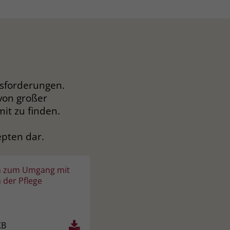
usforderungen.
von großer
it zu finden.
epten dar.
n zum Umgang mit
 der Pflege
KB