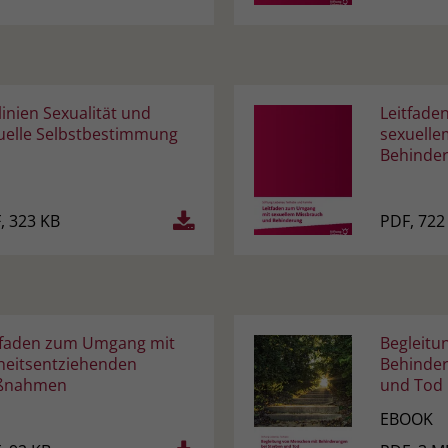
linien Sexualität und
Leitfade
uelle Selbstbestimmung
sexuelle
Behinde
, 323 KB
PDF, 722
tfaden zum Umgang mit
Begleitu
iheitsentziehenden
Behinder
ßnahmen
und Tod
EBOOK