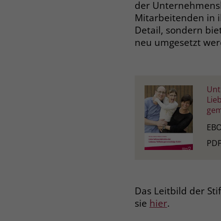
medizinproduktebeau
der Unternehmenslei
liebenau.de
Mitarbeitenden in i
Detail, sondern bi
neu umgesetzt wer
Kontakt
Unt
Lie
gem
EB
PDF
Das Leitbild der St
sie
hier
.