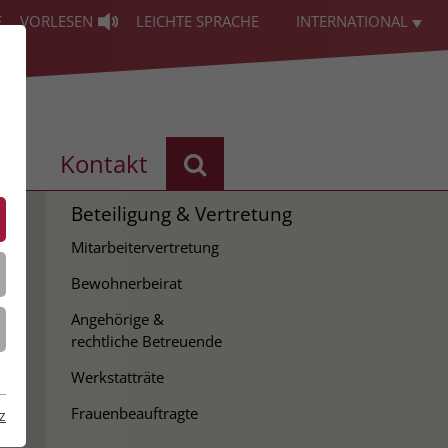
E
VORLESEN
LEICHTE SPRACHE
INTERNATIONAL
les
Kontakt
Beteiligung & Vertretung
Mitarbeitervertretung
Bewohnerbeirat
tze
Angehörige &
rechtliche Betreuende
Werkstatträte
Frauenbeauftragte
z