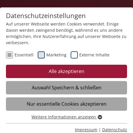
Datenschutzeinstellungen
Auf unserer Webseite werden Cookies verwendet. Einige
davon werden zwingend benötigt, während es uns andere
ermöglichen, Ihre Nutzererfahrung auf unserer Webseite zu
verbessern.
Essentiell
Marketing
Externe Inhalte
Alle akzeptieren
Auswahl Speichern & schließen
Neues
Nur essentielle Cookies akzeptieren
Weitere Informationen anzeigen
06.08.2026
Essentiell
66 Absolventen der Liebenau Teilhabe
Essentielle Cookies werden für grundlegende Funktionen
Impressum
|
Datenschutz