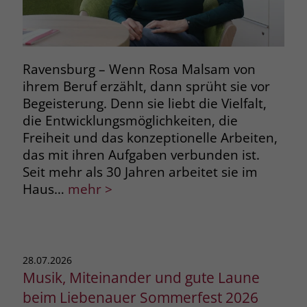
zeigen. Das _fbp-Cookie sammelt keine
persönlich identifizierbaren
Informationen und wird von Facebook
nur platziert, um Daten an das
Unternehmen zurückzusenden.
Ravensburg – Wenn Rosa Malsam von
ihrem Beruf erzählt, dann sprüht sie vor
Begeisterung. Denn sie liebt die Vielfalt,
die Entwicklungsmöglichkeiten, die
Freiheit und das konzeptionelle Arbeiten,
das mit ihren Aufgaben verbunden ist.
Seit mehr als 30 Jahren arbeitet sie im
Haus…
mehr >
28.07.2026
Musik, Miteinander und gute Laune
beim Liebenauer Sommerfest 2026