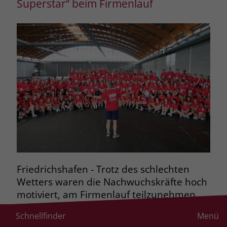
Superstar“ beim Firmenlauf
Friedrichshafen - Trotz des schlechten
Wetters waren die Nachwuchskräfte hoch
motiviert, am Firmenlauf teilzunehmen.
Und es hat sich gelohnt: Die Stiftung
Schnellfinder
Menü
Liebenau erreichte in der Kategorie