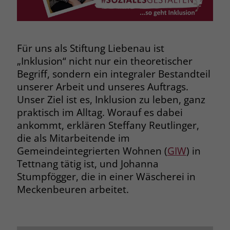
Browsers und die Einstellungen
exklusiv für diese Website zu speichern.
Name
PHPSESSID
Zweck
Dadurch wird gewährleistet, dass
Aktionen, die bei späteren Besuchen
Für uns als Stiftung Liebenau ist
Anbieter
stiftung-liebenau.de
derselben Website durchgeführt
„Inklusion“ nicht nur ein theoretischer
werden, mit derselben
Laufzeit
Session
Begriff, sondern ein integraler Bestandteil
Benutzerkennung verknüpft werden.
unserer Arbeit und unseres Auftrags.
Behält die Zustände des Benutzers bei
Zweck
Unser Ziel ist es, Inklusion zu leben, ganz
allen Seitenanfragen bei.
Name
_clsk
praktisch im Alltag. Worauf es dabei
ankommt, erklären Steffany Reutlinger,
Anbieter
www.clarity.ms
Name
cookie_optin
die als Mitarbeitende im
Gemeindeintegrierten Wohnen (
GIW
) in
Laufzeit
1 Jahr
Anbieter
www.stiftung-liebenau.de
Tettnang tätig ist, und Johanna
Stumpfögger, die in einer Wäscherei in
Microsoft Clarity setzt dieses Cookie,
Laufzeit
1 Monat
um die Seitenaufrufe eines Benutzers
Meckenbeuren arbeitet.
Zweck
zu speichern und in einer einzigen
Behält die Zustimmung des Benutzers
Zweck
Sitzungsaufzeichnung
zum Cookie Opt-In
zusammenzufassen.