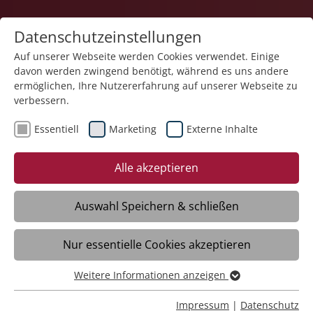
Datenschutzeinstellungen
Auf unserer Webseite werden Cookies verwendet. Einige
davon werden zwingend benötigt, während es uns andere
ermöglichen, Ihre Nutzererfahrung auf unserer Webseite zu
verbessern.
Essentiell
Marketing
Externe Inhalte
04.04.2025
Soziales gestalten: wie lebt
Alle akzeptieren
man Inklusion?
Auswahl Speichern & schließen
Tettnang/Meckenbeuren - Klientinnen
Nur essentielle Cookies akzeptieren
und Klienten sowie Mitarbeiterinnen und
Mitarbeiter berichten gemeinsam in
Weitere Informationen anzeigen
unserer Interviewreihe zum Thema
Essentiell
Inklusion darüber, was für sie Inklusion ist
Essentielle Cookies werden für grundlegende Funktionen
Impressum
|
Datenschutz