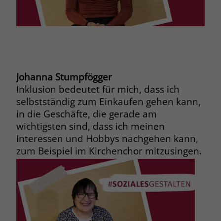
Name
_fbp
Anbieter
Facebook
Laufzeit
3 Monate
Johanna Stumpfögger
Der Zweck von _fbp ist vollständig auf
Inklusion bedeutet für mich, dass ich
die Werbe- und Analysebemühungen
selbstständig zum Einkaufen gehen kann,
von Facebook zurückzuführen. Dieses
in die Geschäfte, die gerade am
Cookie ist ein Erstanbieter-Cookie, d. h.
wichtigsten sind, dass ich meinen
Facebook platziert es, während ein
Verbraucher auf Facebook ist. Dieses
Interessen und Hobbys nachgehen kann,
Cookie verfolgt die Besuche eines
zum Beispiel im Kirchenchor mitzusingen.
Nutzers auf verschiedenen Websites
und meldet dieses Verhalten an
Zweck
Facebook. Facebook kann dann die
gesammelten Daten nutzen, um den
Nutzer besser zu verstehen und
bessere, relevantere Werbung zu