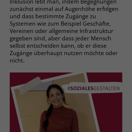
Inklusion lebt man, indem Begegnungen
welche Werbeanzeige geklickt wurde,
zunächst einmal auf Augenhöhe erfolgen
sodass erzielte Erfolge wie z.B.
und dass bestimmte Zugänge zu
Bestellungen oder Kontaktanfragen der
Anzeige zugewiesen werden können.
Systemen wie zum Beispiel Geschäfte,
Vereinen oder allgemeine Infrastruktur
gegeben sind, aber dass jeder Mensch
Name
_gcl_dc
selbst entscheiden kann, ob er diese
Zugänge überhaupt nutzen möchte oder
Anbieter
Google Ads
nicht.
Laufzeit
90 Tage
Dieses Cookie wird gesetzt, wenn ein
User über einen Klick auf eine Google
Werbeanzeige auf die Website gelangt.
Es enthält Informationen darüber,
Zweck
welche Werbeanzeige geklickt wurde,
sodass erzielte Erfolge wie z.B.
Bestellungen oder Kontaktanfragen der
Anzeige zugewiesen werden können.