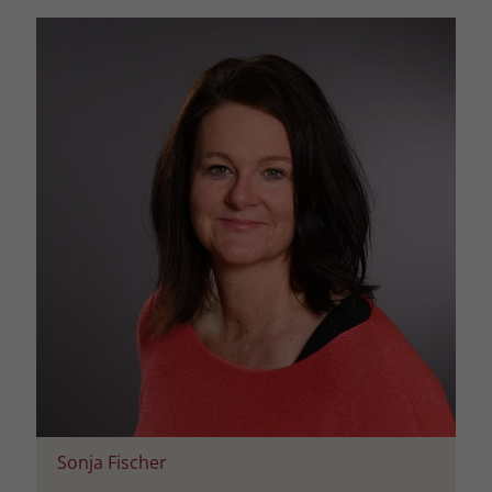
Name
_fbp
Anbieter
Facebook
Laufzeit
3 Monate
Der Zweck von _fbp ist vollständig auf
die Werbe- und Analysebemühungen
von Facebook zurückzuführen. Dieses
Cookie ist ein Erstanbieter-Cookie, d. h.
Facebook platziert es, während ein
Verbraucher auf Facebook ist. Dieses
Cookie verfolgt die Besuche eines
Nutzers auf verschiedenen Websites
und meldet dieses Verhalten an
Zweck
Facebook. Facebook kann dann die
gesammelten Daten nutzen, um den
Nutzer besser zu verstehen und
Sonja Fischer
bessere, relevantere Werbung zu