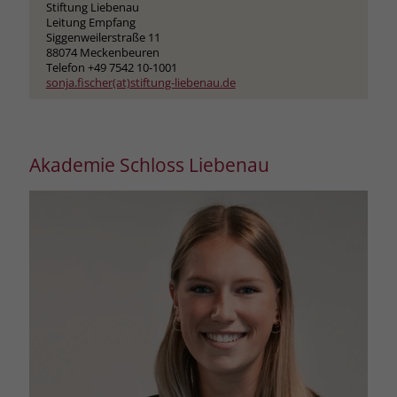
zeigen. Das _fbp-Cookie sammelt keine
Stiftung Liebenau
Leitung Empfang
persönlich identifizierbaren
Siggenweilerstraße 11
Informationen und wird von Facebook
88074 Meckenbeuren
nur platziert, um Daten an das
Telefon +49 7542 10-1001
Unternehmen zurückzusenden.
sonja.fischer(at)stiftung-liebenau.de
Akademie Schloss Liebenau