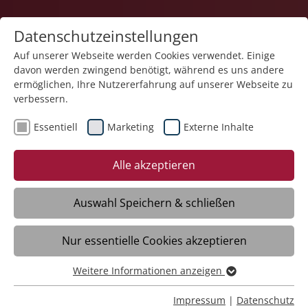
Datenschutzeinstellungen
Auf unserer Webseite werden Cookies verwendet. Einige
davon werden zwingend benötigt, während es uns andere
ermöglichen, Ihre Nutzererfahrung auf unserer Webseite zu
verbessern.
Essentiell
Marketing
Externe Inhalte
Alle akzeptieren
Auswahl Speichern & schließen
Ansprechpartner
Nur essentielle Cookies akzeptieren
Weitere Informationen anzeigen
Falls Sie Fragen zur Stiftung Liebenau
Essentiell
haben oder Informationen benötigen,
Essentielle Cookies werden für grundlegende Funktionen
Impressum
|
Datenschutz