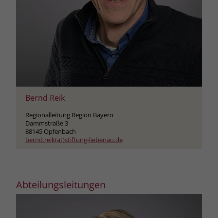
Bernd Reik
Regionalleitung Region Bayern
Dammstraße 3
88145 Opfenbach
bernd.reik(at)stiftung-liebenau.de
Abteilungsleitungen