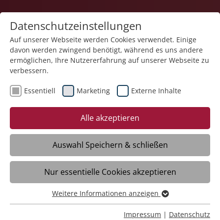
Datenschutzeinstellungen
Auf unserer Webseite werden Cookies verwendet. Einige
davon werden zwingend benötigt, während es uns andere
Pflege
ermöglichen, Ihre Nutzererfahrung auf unserer Webseite zu
verbessern.
Essentiell
Marketing
Externe Inhalte
Alle akzeptieren
Auswahl Speichern & schließen
Ansprechpersonen
Nur essentielle Cookies akzeptieren
Weitere Informationen anzeigen
Essentiell
Der Geschäftsbereich Stiftung Liebenau
Essentielle Cookies werden für grundlegende Funktionen
Impressum
|
Datenschutz