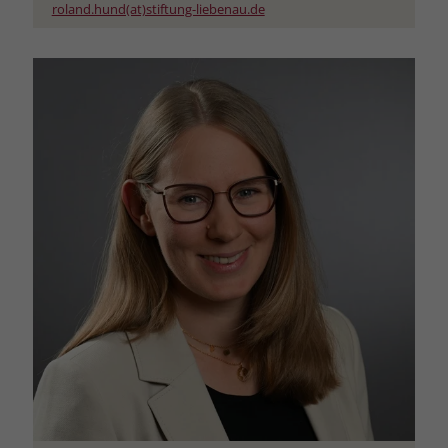
welche Werbeanzeige geklickt wurde,
roland.hund(at)stiftung-liebenau.de
sodass erzielte Erfolge wie z.B.
Bestellungen oder Kontaktanfragen der
Anzeige zugewiesen werden können.
Name
_gcl_dc
Anbieter
Google Ads
Laufzeit
90 Tage
Dieses Cookie wird gesetzt, wenn ein
User über einen Klick auf eine Google
Werbeanzeige auf die Website gelangt.
Es enthält Informationen darüber,
Zweck
welche Werbeanzeige geklickt wurde,
sodass erzielte Erfolge wie z.B.
Bestellungen oder Kontaktanfragen der
Anzeige zugewiesen werden können.