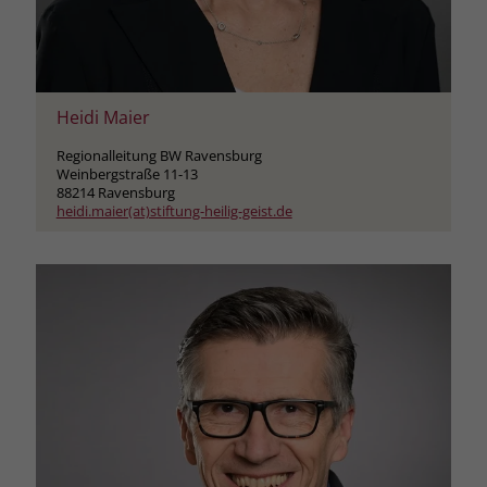
zeigen. Das _fbp-Cookie sammelt keine
persönlich identifizierbaren
Informationen und wird von Facebook
nur platziert, um Daten an das
Unternehmen zurückzusenden.
Heidi Maier
Regionalleitung BW Ravensburg
Weinbergstraße 11-13
88214 Ravensburg
heidi.maier(at)stiftung-heilig-geist.de