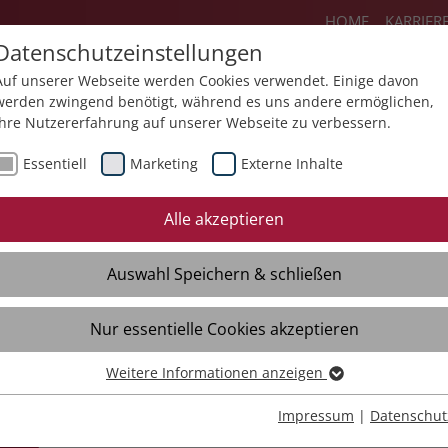
HOME
KARRIER
Datenschutzeinstellungen
Auf unserer Webseite werden Cookies verwendet. Einige davon
werden zwingend benötigt, während es uns andere ermöglichen,
Ihre Nutzererfahrung auf unserer Webseite zu verbessern.
Angebote
Über uns
Aktuelles
K
Essentiell
Marketing
Externe Inhalte
essum
Datenschutz
Rechtliches
Si
Alle akzeptieren
Auswahl Speichern & schließen
Nur essentielle Cookies akzeptieren
Weitere Informationen anzeigen
Essentiell
Essentielle Cookies werden für grundlegende Funktionen der
Impressum
|
Datenschut
Webseite benötigt. Dadurch ist gewährleistet, dass die Webseite
nste