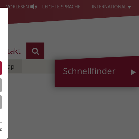
E
VORLESEN
LEICHTE SPRACHE
INTERNATIONAL
ontakt
temap
Schnellfinder
z