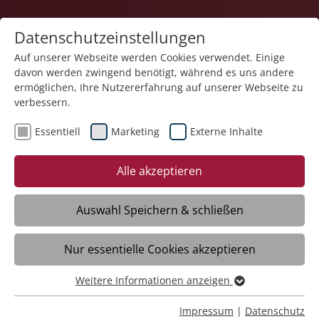
Datenschutzeinstellungen
Auf unserer Webseite werden Cookies verwendet. Einige
davon werden zwingend benötigt, während es uns andere
Pflege
ermöglichen, Ihre Nutzererfahrung auf unserer Webseite zu
verbessern.
Essentiell
Marketing
Externe Inhalte
Alle akzeptieren
Auswahl Speichern & schließen
Datenschutzerklärung
Nur essentielle Cookies akzeptieren
Weitere Informationen anzeigen
Essentiell
§ 1 Information über die Erhebung
Essentielle Cookies werden für grundlegende Funktionen
personenbezogener Daten
Impressum
|
Datenschutz