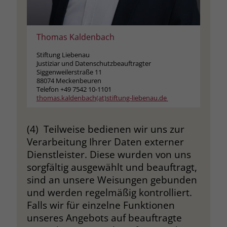
Name
__cf_bm
Name
_gcl_au
Thomas Kaldenbach
Anbieter
.fonts.net
Anbieter
Google Ads
Stiftung Liebenau
Laufzeit
30 Minuten
Justiziar und Datenschutzbeauftragter
Laufzeit
90 Tage
Siggenweilerstraße 11
This cookie, set by Cloudflare, is used to
88074 Meckenbeuren
Zweck
Zweck
Enthält eine zufallsgenerierte User-ID.
Telefon +49 7542 10-1101
support Cloudflare Bot Management.
thomas.kaldenbach(at)stiftung-liebenau.de
Name
_gcl_aw
Name
JSessionID
(4) Teilweise bedienen wir uns zur
Verarbeitung Ihrer Daten externer
Anbieter
Google Ads
Anbieter
jobs.stiftung-liebenau.de
Dienstleister. Diese wurden von uns
Laufzeit
90 Tage
sorgfältig ausgewählt und beauftragt,
Laufzeit
Session
sind an unsere Weisungen gebunden
Dieses Cookie wird gesetzt, wenn ein
Behält die Zustände des Benutzers bei
und werden regelmäßig kontrolliert.
Zweck
User über einen Klick auf eine Google
allen Seitenanfragen bei.
Falls wir für einzelne Funktionen
Werbeanzeige auf die Website gelangt.
unseres Angebots auf beauftragte
Es enthält Informationen darüber,
Zweck