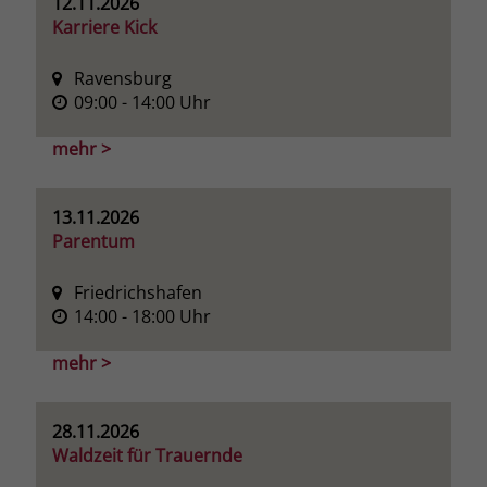
12.11.2026
Karriere Kick
Name
_fbp
Ravensburg
Anbieter
Facebook
09:00
- 14:00
Uhr
Laufzeit
3 Monate
mehr >
Der Zweck von _fbp ist vollständig auf
die Werbe- und Analysebemühungen
13.11.2026
von Facebook zurückzuführen. Dieses
Parentum
Cookie ist ein Erstanbieter-Cookie, d. h.
Facebook platziert es, während ein
Friedrichshafen
Verbraucher auf Facebook ist. Dieses
14:00
- 18:00
Uhr
Cookie verfolgt die Besuche eines
Nutzers auf verschiedenen Websites
mehr >
und meldet dieses Verhalten an
Zweck
Facebook. Facebook kann dann die
gesammelten Daten nutzen, um den
28.11.2026
Nutzer besser zu verstehen und
Waldzeit für Trauernde
bessere, relevantere Werbung zu