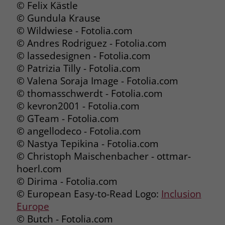
© Felix Kästle
welche Werbeanzeige geklickt wurde,
sodass erzielte Erfolge wie z.B.
© Gundula Krause
Bestellungen oder Kontaktanfragen der
© Wildwiese - Fotolia.com
Anzeige zugewiesen werden können.
© Andres Rodriguez - Fotolia.com
© lassedesignen - Fotolia.com
© Patrizia Tilly - Fotolia.com
Name
_gcl_dc
© Valena Soraja Image - Fotolia.com
Anbieter
Google Ads
© thomasschwerdt - Fotolia.com
© kevron2001 - Fotolia.com
Laufzeit
90 Tage
© GTeam - Fotolia.com
© angellodeco - Fotolia.com
Dieses Cookie wird gesetzt, wenn ein
© Nastya Tepikina - Fotolia.com
User über einen Klick auf eine Google
© Christoph Maischenbacher - ottmar-
Werbeanzeige auf die Website gelangt.
hoerl.com
Es enthält Informationen darüber,
Zweck
welche Werbeanzeige geklickt wurde,
© Dirima - Fotolia.com
sodass erzielte Erfolge wie z.B.
© European Easy-to-Read Logo:
Inclusion
Bestellungen oder Kontaktanfragen der
Europe
Anzeige zugewiesen werden können.
© Butch - Fotolia.com