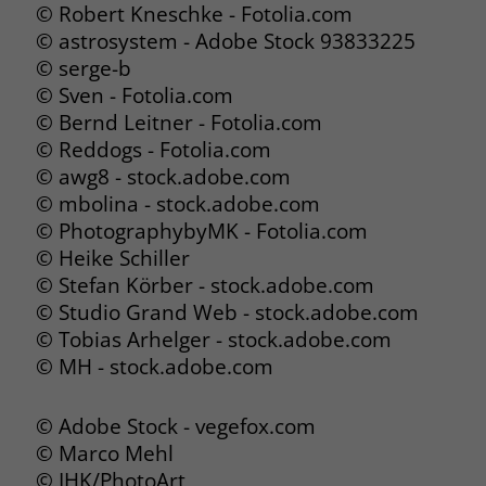
© Robert Kneschke - Fotolia.com
© astrosystem - Adobe Stock 93833225
Name
_fbp
© serge-b
Anbieter
Facebook
© Sven - Fotolia.com
© Bernd Leitner - Fotolia.com
Laufzeit
3 Monate
© Reddogs - Fotolia.com
© awg8 - stock.adobe.com
Der Zweck von _fbp ist vollständig auf
© mbolina - stock.adobe.com
die Werbe- und Analysebemühungen
© PhotographybyMK - Fotolia.com
von Facebook zurückzuführen. Dieses
Cookie ist ein Erstanbieter-Cookie, d. h.
© Heike Schiller
Facebook platziert es, während ein
© Stefan Körber - stock.adobe.com
Verbraucher auf Facebook ist. Dieses
© Studio Grand Web - stock.adobe.com
Cookie verfolgt die Besuche eines
© Tobias Arhelger - stock.adobe.com
Nutzers auf verschiedenen Websites
© MH - stock.adobe.com
und meldet dieses Verhalten an
Zweck
Facebook. Facebook kann dann die
gesammelten Daten nutzen, um den
© Adobe Stock - vegefox.com
Nutzer besser zu verstehen und
© Marco Mehl
bessere, relevantere Werbung zu
© IHK/PhotoArt