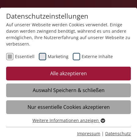
Datenschutzeinstellungen
Auf unserer Webseite werden Cookies verwendet. Einige
davon werden zwingend benötigt, während es uns andere
ermöglichen, Ihre Nutzererfahrung auf unserer Webseite zu
verbessern.
Essentiell
Marketing
Externe Inhalte
Alle akzeptieren
Auswahl Speichern & schließen
Impressum
Nur essentielle Cookies akzeptieren
Weitere Informationen anzeigen
Stiftung Liebenau
Essentiell
Kirchliche Stiftung privaten Rechts
Essentielle Cookies werden für grundlegende Funktionen
Impressum
|
Datenschutz