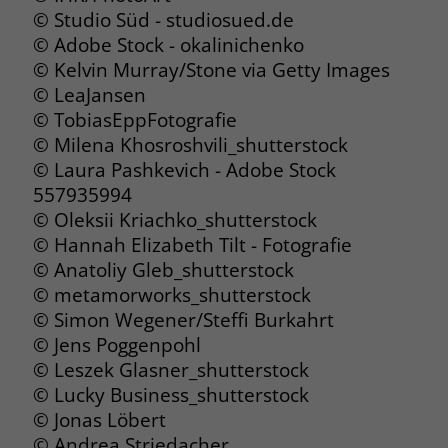
zeigen. Das _fbp-Cookie sammelt keine
© Studio Süd - studiosued.de
persönlich identifizierbaren
© Adobe Stock - okalinichenko
Informationen und wird von Facebook
© Kelvin Murray/Stone via Getty Images
nur platziert, um Daten an das
© LeaJansen
Unternehmen zurückzusenden.
© TobiasEppFotografie
© Milena Khosroshvili_shutterstock
© Laura Pashkevich - Adobe Stock
557935994
© Oleksii Kriachko_shutterstock
© Hannah Elizabeth Tilt - Fotografie
© Anatoliy Gleb_shutterstock
© metamorworks_shutterstock
© Simon Wegener/Steffi Burkahrt
© Jens Poggenpohl
© Leszek Glasner_shutterstock
© Lucky Business_shutterstock
© Jonas Löbert
© Andrea Striedacher