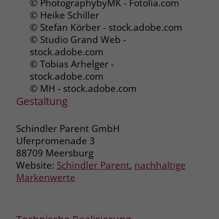
© PhotographybyMK - Fotolia.com
© Heike Schiller
Name
_fbp
© Stefan Körber - stock.adobe.com
© Studio Grand Web -
Anbieter
Facebook
stock.adobe.com
Laufzeit
3 Monate
© Tobias Arhelger -
stock.adobe.com
Der Zweck von _fbp ist vollständig auf
© MH - stock.adobe.com
die Werbe- und Analysebemühungen
Gestaltung
von Facebook zurückzuführen. Dieses
Cookie ist ein Erstanbieter-Cookie, d. h.
Facebook platziert es, während ein
Schindler Parent GmbH
Verbraucher auf Facebook ist. Dieses
Uferpromenade 3
Cookie verfolgt die Besuche eines
88709 Meersburg
Nutzers auf verschiedenen Websites
Website:
Schindler Parent
,
nachhaltige
und meldet dieses Verhalten an
Zweck
Markenwerte
Facebook. Facebook kann dann die
gesammelten Daten nutzen, um den
Nutzer besser zu verstehen und
bessere, relevantere Werbung zu