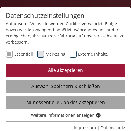
Datenschutzeinstellungen
Auf unserer Webseite werden Cookies verwendet. Einige
davon werden zwingend benötigt, während es uns andere
Service und Produkte
ermöglichen, Ihre Nutzererfahrung auf unserer Webseite zu
verbessern.
Essentiell
Marketing
Externe Inhalte
Alle akzeptieren
Auswahl Speichern & schließen
Impressum
Nur essentielle Cookies akzeptieren
Weitere Informationen anzeigen
Stiftung Liebenau
Essentiell
Kirchliche Stiftung privaten Rechts
Essentielle Cookies werden für grundlegende Funktionen
Impressum
|
Datenschutz