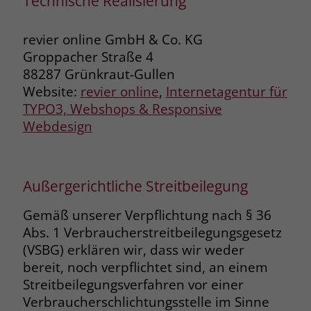
Technische Realisierung
zeigen. Das _fbp-Cookie sammelt keine
persönlich identifizierbaren
Informationen und wird von Facebook
revier online GmbH & Co. KG
nur platziert, um Daten an das
Groppacher Straße 4
Unternehmen zurückzusenden.
88287 Grünkraut-Gullen
Website:
revier online
,
Internetagentur für
TYPO3, Webshops & Responsive
Webdesign
Außergerichtliche Streitbeilegung
Gemäß unserer Verpflichtung nach § 36
Abs. 1 Verbraucherstreitbeilegungsgesetz
(VSBG) erklären wir, dass wir weder
bereit, noch verpflichtet sind, an einem
Streitbeilegungsverfahren vor einer
Verbraucherschlichtungsstelle im Sinne