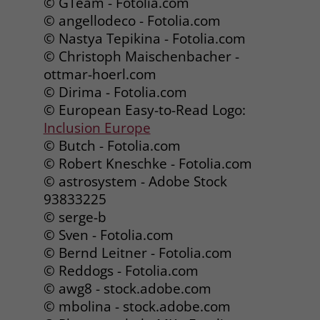
© GTeam - Fotolia.com
welche Werbeanzeige geklickt wurde,
© angellodeco - Fotolia.com
sodass erzielte Erfolge wie z.B.
© Nastya Tepikina - Fotolia.com
Bestellungen oder Kontaktanfragen der
Anzeige zugewiesen werden können.
© Christoph Maischenbacher -
ottmar-hoerl.com
© Dirima - Fotolia.com
Name
_gcl_dc
© European Easy-to-Read Logo:
Inclusion Europe
Anbieter
Google Ads
© Butch - Fotolia.com
Laufzeit
90 Tage
© Robert Kneschke - Fotolia.com
© astrosystem - Adobe Stock
Dieses Cookie wird gesetzt, wenn ein
93833225
User über einen Klick auf eine Google
© serge-b
Werbeanzeige auf die Website gelangt.
© Sven - Fotolia.com
Es enthält Informationen darüber,
Zweck
© Bernd Leitner - Fotolia.com
welche Werbeanzeige geklickt wurde,
© Reddogs - Fotolia.com
sodass erzielte Erfolge wie z.B.
Bestellungen oder Kontaktanfragen der
© awg8 - stock.adobe.com
Anzeige zugewiesen werden können.
© mbolina - stock.adobe.com