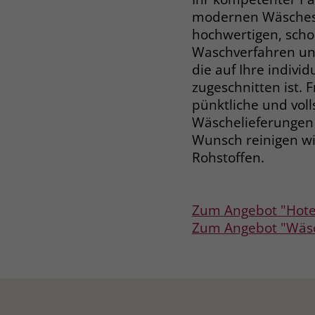
modernen Wäschese
hochwertigen, sch
Waschverfahren und
die auf Ihre indivi
zugeschnitten ist. 
pünktliche und voll
Wäschelieferungen 
Wunsch reinigen wi
Rohstoffen.
Zum Angebot "Hote
Zum Angebot "Wäsc