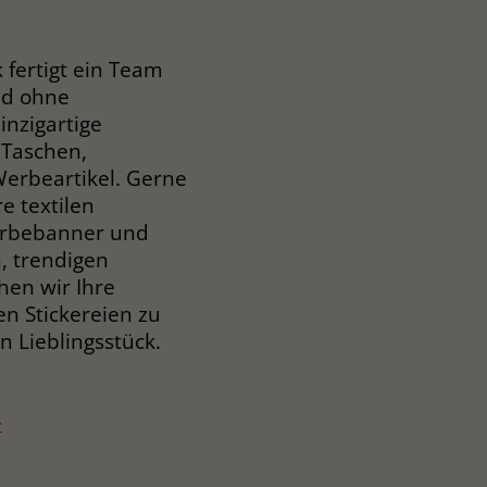
fertigt ein Team
nd ohne
inzigartige
 Taschen,
Werbeartikel. Gerne
e textilen
erbebanner und
, trendigen
en wir Ihre
len Stickereien zu
 Lieblingsstück.
>