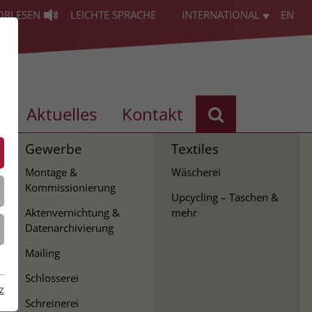
ORLESEN
LEICHTE SPRACHE
INTERNATIONAL
EN
s
Aktuelles
Kontakt
Gewerbe
Textiles
Montage &
Wäscherei
Kommissionierung
Upcycling – Taschen &
Aktenvernichtung &
mehr
Datenarchivierung
Mailing
Schlosserei
z
Schreinerei