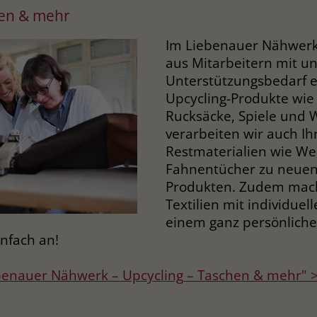
hen & mehr
Laufzeit
3 Monate
Im Liebenauer Nähwerk 
Der Zweck von _fbp ist vollständig auf die
aus Mitarbeitern mit u
Werbe- und Analysebemühungen von
Unterstützungsbedarf e
Facebook zurückzuführen. Dieses Cookie ist
Upcycling-Produkte wie
ein Erstanbieter-Cookie, d. h. Facebook
Rucksäcke, Spiele und 
platziert es, während ein Verbraucher auf
verarbeiten wir auch Ihr
Facebook ist. Dieses Cookie verfolgt die
Restmaterialien wie W
Besuche eines Nutzers auf verschiedenen
Websites und meldet dieses Verhalten an
Fahnentücher zu neuen
Zweck
Facebook. Facebook kann dann die
Produkten. Zudem mach
gesammelten Daten nutzen, um den Nutzer
Textilien mit individuel
besser zu verstehen und bessere, relevantere
einem ganz persönlichen
Werbung zu zeigen. Das _fbp-Cookie sammelt
nfach an!
keine persönlich identifizierbaren
Informationen und wird von Facebook nur
benauer Nähwerk – Upcycling – Taschen & mehr" 
platziert, um Daten an das Unternehmen
zurückzusenden.