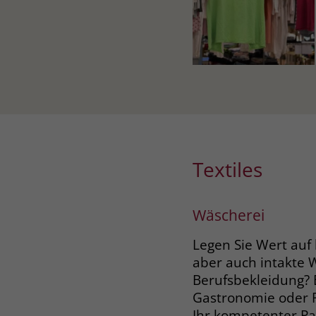
Textiles
Wäscherei
Legen Sie Wert auf
aber auch intakte
Berufsbekleidung? E
Gastronomie oder P
Ihr kompetenter Pa