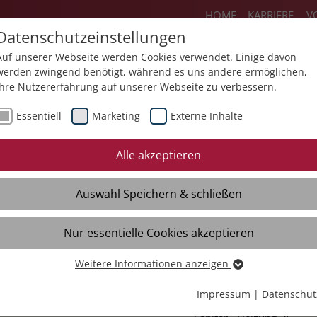
HOME
KARRIERE
V
Datenschutzeinstellungen
Auf unserer Webseite werden Cookies verwendet. Einige davon
werden zwingend benötigt, während es uns andere ermöglichen,
Ihre Nutzererfahrung auf unserer Webseite zu verbessern.
ienstleistungen
Produkte
Über un
Essentiell
Marketing
Externe Inhalte
Gärtnerei & Gartenbau
Gebäude
Alle akzeptieren
Floristik
Gebäudereinigung
Auswahl Speichern & schließen
Gärtnerei
Baureinigung
Apfel-Lieferservice
Sonderreinigung
Nur essentielle Cookies akzeptieren
Gartengestaltung
Elektrotechnik
Weitere Informationen anzeigen
Essentiell
Gartenpflege
Gebäudeleittechnik
Essentielle Cookies werden für grundlegende Funktionen der
(MSR)
Impressum
|
Datenschut
Spielgeräteprüfung
Webseite benötigt. Dadurch ist gewährleistet, dass die Webseite