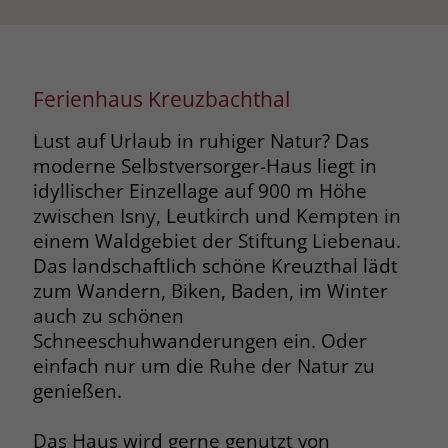
Name
_fbp
Anbieter
Facebook
Ferienhaus Kreuzbachthal
Laufzeit
3 Monate
Lust auf Urlaub in ruhiger Natur? Das
moderne Selbstversorger-Haus liegt in
Der Zweck von _fbp ist vollständig auf
idyllischer Einzellage auf 900 m Höhe
die Werbe- und Analysebemühungen
von Facebook zurückzuführen. Dieses
zwischen Isny, Leutkirch und Kempten in
Cookie ist ein Erstanbieter-Cookie, d. h.
einem Waldgebiet der Stiftung Liebenau.
Facebook platziert es, während ein
Das landschaftlich schöne Kreuzthal lädt
Verbraucher auf Facebook ist. Dieses
zum Wandern, Biken, Baden, im Winter
Cookie verfolgt die Besuche eines
auch zu schönen
Nutzers auf verschiedenen Websites
Schneeschuhwanderungen ein. Oder
und meldet dieses Verhalten an
Zweck
einfach nur um die Ruhe der Natur zu
Facebook. Facebook kann dann die
gesammelten Daten nutzen, um den
genießen.
Nutzer besser zu verstehen und
bessere, relevantere Werbung zu
Das Haus wird gerne genutzt von