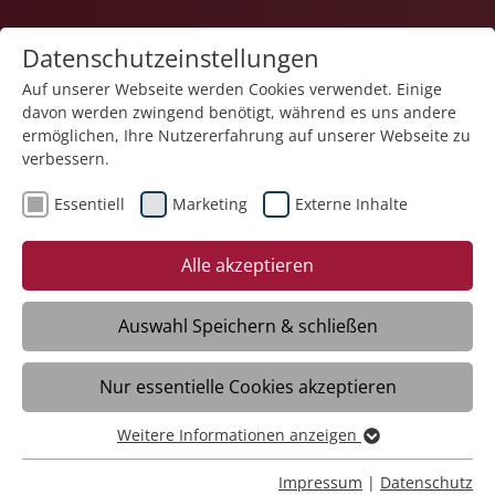
Datenschutzeinstellungen
Auf unserer Webseite werden Cookies verwendet. Einige
davon werden zwingend benötigt, während es uns andere
Service und Produkte
ermöglichen, Ihre Nutzererfahrung auf unserer Webseite zu
verbessern.
Essentiell
Marketing
Externe Inhalte
Alle akzeptieren
Auswahl Speichern & schließen
Forstliche Dienstleistungen &
Nur essentielle Cookies akzeptieren
Waldbetreuung
Weitere Informationen anzeigen
Essentiell
Essentielle Cookies werden für grundlegende Funktionen
Sie haben einen Wald – aber es fehlt
Impressum
|
Datenschutz