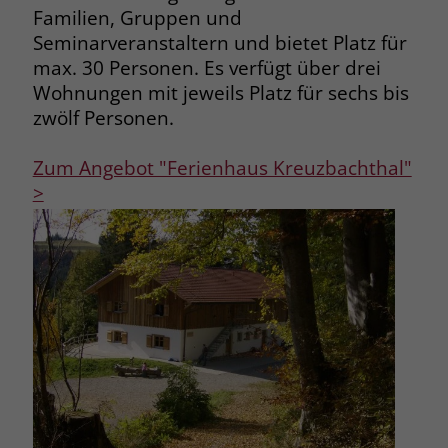
zeigen. Das _fbp-Cookie sammelt keine
Familien, Gruppen und
persönlich identifizierbaren
Seminarveranstaltern und bietet Platz für
Informationen und wird von Facebook
max. 30 Personen. Es verfügt über drei
nur platziert, um Daten an das
Wohnungen mit jeweils Platz für sechs bis
Unternehmen zurückzusenden.
zwölf Personen.
Zum Angebot "Ferienhaus Kreuzbachthal"
>