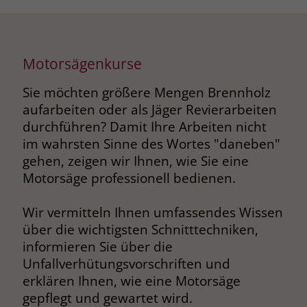
Name
__cf_bm
Name
_gcl_au
Anbieter
.fonts.net
Motorsägenkurse
Anbieter
Google Ads
Laufzeit
30 Minuten
Sie möchten größere Mengen Brennholz
Laufzeit
90 Tage
aufarbeiten oder als Jäger Revierarbeiten
This cookie, set by Cloudflare, is used to
Zweck
Zweck
Enthält eine zufallsgenerierte User-ID.
durchführen? Damit Ihre Arbeiten nicht
support Cloudflare Bot Management.
im wahrsten Sinne des Wortes "daneben"
gehen, zeigen wir Ihnen, wie Sie eine
Name
_gcl_aw
Name
JSessionID
Motorsäge professionell bedienen.
Anbieter
Google Ads
Anbieter
jobs.stiftung-liebenau.de
Wir vermitteln Ihnen umfassendes Wissen
Laufzeit
90 Tage
über die wichtigsten Schnitttechniken,
Laufzeit
Session
informieren Sie über die
Dieses Cookie wird gesetzt, wenn ein
Behält die Zustände des Benutzers bei
Unfallverhütungsvorschriften und
Zweck
User über einen Klick auf eine Google
allen Seitenanfragen bei.
erklären Ihnen, wie eine Motorsäge
Werbeanzeige auf die Website gelangt.
gepflegt und gewartet wird.
Es enthält Informationen darüber,
Zweck