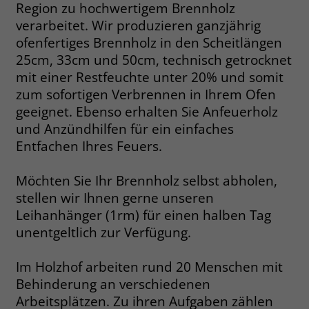
Region zu hochwertigem Brennholz
Name
__cf_bm
verarbeitet. Wir produzieren ganzjährig
Name
_gcl_au
ofenfertiges Brennholz in den Scheitlängen
Anbieter
.fonts.net
25cm, 33cm und 50cm, technisch getrocknet
Anbieter
Google Ads
mit einer Restfeuchte unter 20% und somit
Laufzeit
30 Minuten
Laufzeit
90 Tage
zum sofortigen Verbrennen in Ihrem Ofen
geeignet. Ebenso erhalten Sie Anfeuerholz
This cookie, set by Cloudflare, is used to
Zweck
Zweck
Enthält eine zufallsgenerierte User-ID.
support Cloudflare Bot Management.
und Anzündhilfen für ein einfaches
Entfachen Ihres Feuers.
Name
_gcl_aw
Name
JSessionID
Möchten Sie Ihr Brennholz selbst abholen,
Anbieter
Google Ads
stellen wir Ihnen gerne unseren
Anbieter
jobs.stiftung-liebenau.de
Leihanhänger (1rm) für einen halben Tag
Laufzeit
90 Tage
Laufzeit
Session
unentgeltlich zur Verfügung.
Dieses Cookie wird gesetzt, wenn ein
Behält die Zustände des Benutzers bei
Im Holzhof arbeiten rund 20 Menschen mit
Zweck
User über einen Klick auf eine Google
allen Seitenanfragen bei.
Behinderung an verschiedenen
Werbeanzeige auf die Website gelangt.
Arbeitsplätzen. Zu ihren Aufgaben zählen
Es enthält Informationen darüber,
Zweck