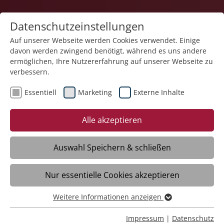
Datenschutzeinstellungen
Auf unserer Webseite werden Cookies verwendet. Einige
davon werden zwingend benötigt, während es uns andere
Service und Produkte
ermöglichen, Ihre Nutzererfahrung auf unserer Webseite zu
verbessern.
Essentiell
Marketing
Externe Inhalte
Alle akzeptieren
Auswahl Speichern & schließen
Brennholz, ofenfertig
Nur essentielle Cookies akzeptieren
Meckenbeuren
Weitere Informationen anzeigen
Essentiell
Öffnungszeiten
Essentielle Cookies werden für grundlegende Funktionen
Impressum
|
Datenschutz