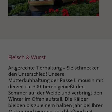
welche Werbeanzeige geklickt wurde,
sodass erzielte Erfolge wie z.B.
Bestellungen oder Kontaktanfragen der
Anzeige zugewiesen werden können.
Name
_gcl_dc
Anbieter
Google Ads
Fleisch & Wurst
Laufzeit
90 Tage
Artgerechte Tierhaltung – Sie schmecken
Dieses Cookie wird gesetzt, wenn ein
User über einen Klick auf eine Google
den Unterschied! Unsere
Werbeanzeige auf die Website gelangt.
Mutterkuhhaltung der Rasse Limousin mit
Es enthält Informationen darüber,
derzeit ca. 300 Tieren genießt den
Zweck
welche Werbeanzeige geklickt wurde,
Sommer auf der Weide und verbringt den
sodass erzielte Erfolge wie z.B.
Winter im Offenlaufstall. Die Kälber
Bestellungen oder Kontaktanfragen der
bleiben bis zu einem halben Jahr bei Ihrer
Anzeige zugewiesen werden können.
Mutter und werden anschließend mit