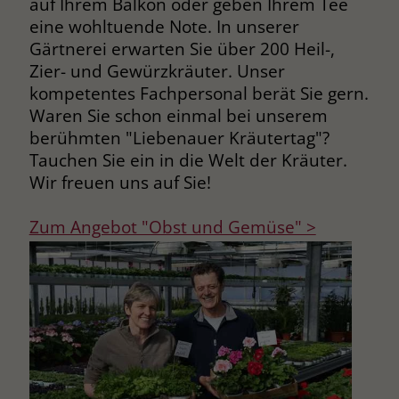
auf Ihrem Balkon oder geben Ihrem Tee
eine wohltuende Note. In unserer
Name
__cf_bm
Name
_gcl_au
Gärtnerei erwarten Sie über 200 Heil-,
Anbieter
.fonts.net
Zier- und Gewürzkräuter. Unser
Anbieter
Google Ads
kompetentes Fachpersonal berät Sie gern.
Laufzeit
30 Minuten
Waren Sie schon einmal bei unserem
Laufzeit
90 Tage
berühmten "Liebenauer Kräutertag"?
This cookie, set by Cloudflare, is used to
Zweck
Zweck
Enthält eine zufallsgenerierte User-ID.
Tauchen Sie ein in die Welt der Kräuter.
support Cloudflare Bot Management.
Wir freuen uns auf Sie!
Name
_gcl_aw
Name
JSessionID
Zum Angebot "Obst und Gemüse" >
Anbieter
Google Ads
Anbieter
jobs.stiftung-liebenau.de
Laufzeit
90 Tage
Laufzeit
Session
Dieses Cookie wird gesetzt, wenn ein
Behält die Zustände des Benutzers bei
Zweck
User über einen Klick auf eine Google
allen Seitenanfragen bei.
Werbeanzeige auf die Website gelangt.
Es enthält Informationen darüber,
Zweck