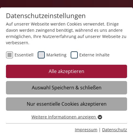
Datenschutzeinstellungen
Auf unserer Webseite werden Cookies verwendet. Einige
davon werden zwingend benötigt, während es uns andere
Service und Produkte
ermöglichen, Ihre Nutzererfahrung auf unserer Webseite zu
verbessern.
Essentiell
Marketing
Externe Inhalte
Alle akzeptieren
Auswahl Speichern & schließen
Lebensmittel
Nur essentielle Cookies akzeptieren
Weitere Informationen anzeigen
Obst & Gemüse
Essentiell
Essentielle Cookies werden für grundlegende Funktionen
Impressum
|
Datenschutz
Sie legen Wert auf frisches Obst und