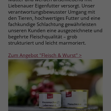
Liebenauer Eigenfutter versorgt. Unser
Name
_fbp
verantwortungsbewusster Umgang mit
den Tieren, hochwertiges Futter und eine
Anbieter
Facebook
fachkundige Schlachtung gewährleisten
unseren Kunden eine ausgezeichnete und
Laufzeit
3 Monate
begehrte Fleischqualität – grob
Der Zweck von _fbp ist vollständig auf
strukturiert und leicht marmoriert.
die Werbe- und Analysebemühungen
von Facebook zurückzuführen. Dieses
Zum Angebot "Fleisch & Wurst" >
Cookie ist ein Erstanbieter-Cookie, d. h.
Facebook platziert es, während ein
Verbraucher auf Facebook ist. Dieses
Cookie verfolgt die Besuche eines
Nutzers auf verschiedenen Websites
und meldet dieses Verhalten an
Zweck
Facebook. Facebook kann dann die
gesammelten Daten nutzen, um den
Nutzer besser zu verstehen und
bessere, relevantere Werbung zu