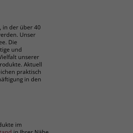
insam die
t Einschränkungen
as können wir für
 in der über 40
erden. Unser
ee. Die
tige und
ielfalt unserer
rodukte. Aktuell
ichen praktisch
äftigung in den
odukte im
tand
in Ihrer Nähe