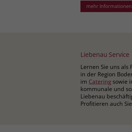
mehr Informationen
Egal ob in Sach
Unsere hochmoti
zuverlässig, fr
Managementsyst
Liebenau Service
Bildungsträger)
Lernen Sie uns als 
Für Sie ist die
in der Region Bod
nicht nur von g
im
Catering
sowie 
wertvollen ges
kommunale und sozi
Ihren Aufträgen
Liebenau beschäfti
der Beschäftigt
Profitieren auch Si
Sie aus: 50 Pro
den Kunden zu 
Die Werkstätten