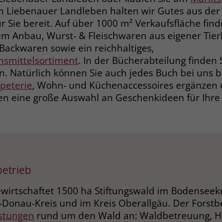
m Liebenauer Landleben halten wir Gutes aus der 
Laufzeit
3 Monate
 Sie bereit. Auf über 1000 m² Verkaufsfläche finde
 Anbau, Wurst- & Fleischwaren aus eigener Tierh
Der Zweck von _fbp ist vollständig auf die
 Backwaren sowie ein reichhal­tiges,
Werbe- und Analysebemühungen von
nsmittelsortiment
. In der Bücherabteilung finden 
Facebook zurückzuführen. Dieses Cookie ist
. Natürlich können Sie auch jedes Buch bei uns b
ein Erstanbieter-Cookie, d. h. Facebook
platziert es, während ein Verbraucher auf
peterie
, Wohn- und Küchenaccessoires ergänzen 
Facebook ist. Dieses Cookie verfolgt die
en eine große Auswahl an Geschenkideen für Ihre 
Besuche eines Nutzers auf verschiedenen
Websites und meldet dieses Verhalten an
Zweck
Facebook. Facebook kann dann die
gesammelten Daten nutzen, um den Nutzer
besser zu verstehen und bessere, relevantere
Werbung zu zeigen. Das _fbp-Cookie sammelt
betrieb
keine persönlich identifizierbaren
Informationen und wird von Facebook nur
wirtschaftet 1500 ha Stiftungswald im Bodenseekr
platziert, um Daten an das Unternehmen
-Donau-Kreis und im Kreis Oberallgäu. Der Forstbe
zurückzusenden.
istungen
rund um den Wald an: Waldbetreuung, H