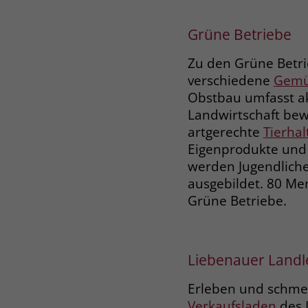
Liebenau Teilh
Liebenauer Arb
Grüne Betriebe
bei uns eine si
Sie tun?
Zu den Grüne Betri
verschiedene
Gemü
Beschäftigungs
Obstbau umfasst ak
Landwirtschaft bew
artgerechte
Tierha
Eigenprodukte und
werden Jugendlich
ausgebildet. 80 Me
Grüne Betriebe.
Liebenauer Land
Erleben und schmeck
Verkaufsladen
des 