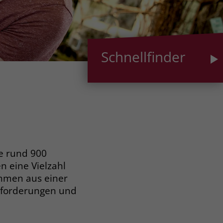
Schnellfinder
re rund 900
 eine Vielzahl
ehmen aus einer
nforderungen und