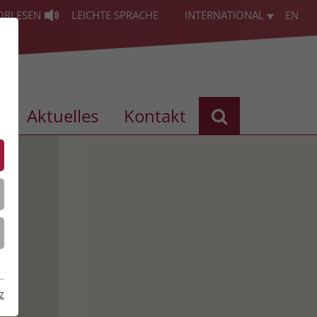
ORLESEN
LEICHTE SPRACHE
INTERNATIONAL
EN
s
Aktuelles
Kontakt
men
e
z