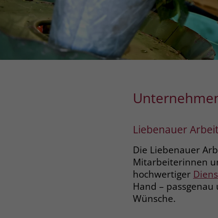
Unternehme
Liebenauer Arbei
Die Liebenauer Arb
Mitarbeiterinnen u
hochwertiger
Diens
Hand – passgenau u
Wünsche.