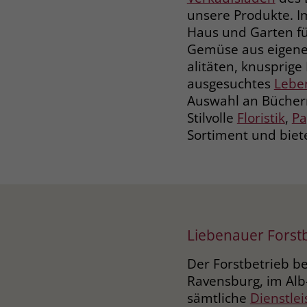
unsere Produkte. I
Haus und Garten für
Gemüse aus eigenem
alitäten, knusprige
ausgesuchtes
Lebe
Auswahl an Büchern
Stilvolle
Floristik
,
Pa
Sortiment und biet
Liebenauer Forst
Der Forstbetrieb be
Ravensburg, im Alb
sämtliche
Dienstle