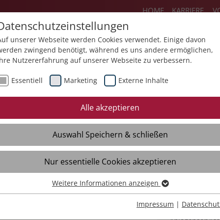
HOME
KARRIERE
V
Datenschutzeinstellungen
Auf unserer Webseite werden Cookies verwendet. Einige davon
werden zwingend benötigt, während es uns andere ermöglichen,
Ihre Nutzererfahrung auf unserer Webseite zu verbessern.
ienstleistungen
Produkte
Über un
Essentiell
Marketing
Externe Inhalte
äftsbereich Service und Produkte
Unterneh
Alle akzeptieren
nd Fakten
Arbeitswelten
Auswahl Speichern & schließen
Service
Grüne Betrieb
Nur essentielle Cookies akzeptieren
Landleben
Weitere Informationen anzeigen
Essentiell
Forstbetrieb
Essentielle Cookies werden für grundlegende Funktionen der
Impressum
|
Datenschut
Gebäude- und
Webseite benötigt. Dadurch ist gewährleistet, dass die Webseite