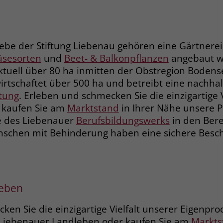
abe und der Liebenau Service GmbH, bilden geme
eitswelten. Schon seit 1968 leisten Menschen mi
Name
_gcl_dc
nnvolle Arbeit. Wir arbeiten gerne auch für Sie! W
ebe der Stiftung Liebenau gehören eine Gärtnerei,
Anbieter
Google Ads
sesorten
und
Beet- & Balkonpflanzen
angebaut w
möglichkeiten in den Liebenauer Arbeitswelten >
Laufzeit
90 Tage
tuell über 80 ha inmitten der Obstregion Bodens
irtschaftet über 500 ha und betreibt eine nachhal
Dieses Cookie wird gesetzt, wenn ein User
ltung
. Erleben und schmecken Sie die einzigartige V
über einen Klick auf eine Google
 kaufen Sie am
Marktstand
in Ihrer Nähe unsere P
Werbeanzeige auf die Website gelangt. Es
e des Liebenauer
Berufsbildungswerks
in den Bere
enthält Informationen darüber, welche
Zweck
nschen mit Behinderung haben eine sichere Besch
Werbeanzeige geklickt wurde, sodass erzielte
Erfolge wie z.B. Bestellungen oder
Kontaktanfragen der Anzeige zugewiesen
werden können.
leben
Name
_fbp
en Sie die einzigartige Vielfalt unserer Eigenpr
Liebenauer Landleben oder kaufen Sie am
Markts
Anbieter
Facebook