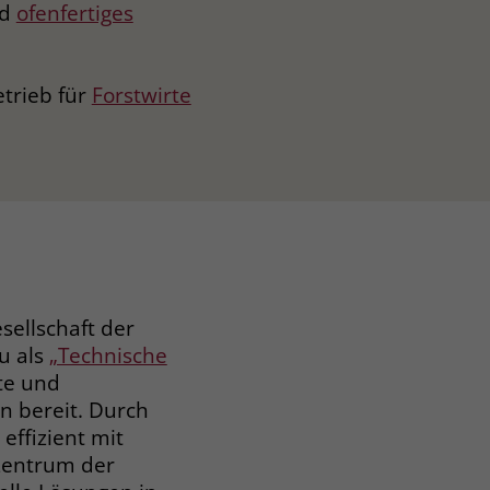
rd
ofenfertiges
etrieb für
Forstwirte
sellschaft der
u als
„Technische
kte und
n bereit. Durch
effizient mit
Zentrum der