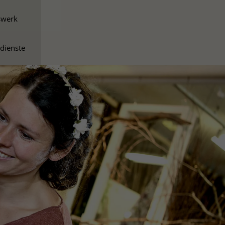
swerk
dienste