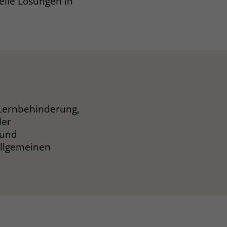
elle Lösungen in
Lernbehinderung,
ler
 und
 allgemeinen