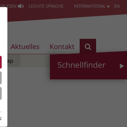
ORLESEN
LEICHTE SPRACHE
INTERNATIONAL
EN
s
Aktuelles
Kontakt
temap
Schnellfinder
z