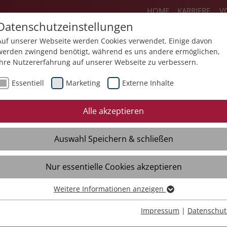
HOME
KARRIERE
V
Datenschutzeinstellungen
Auf unserer Webseite werden Cookies verwendet. Einige davon
werden zwingend benötigt, während es uns andere ermöglichen,
Ihre Nutzererfahrung auf unserer Webseite zu verbessern.
ienstleistungen
Produkte
Über un
Essentiell
Marketing
Externe Inhalte
essum
Datenschutz
Rechtliches
Si
Alle akzeptieren
Auswahl Speichern & schließen
Nur essentielle Cookies akzeptieren
Weitere Informationen anzeigen
kte Startseite
Essentiell
Essentielle Cookies werden für grundlegende Funktionen der
Impressum
|
Datenschut
Webseite benötigt. Dadurch ist gewährleistet, dass die Webseite