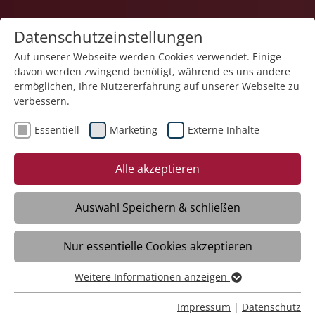
Datenschutzeinstellungen
Auf unserer Webseite werden Cookies verwendet. Einige
davon werden zwingend benötigt, während es uns andere
Service und Produkte
ermöglichen, Ihre Nutzererfahrung auf unserer Webseite zu
verbessern.
Essentiell
Marketing
Externe Inhalte
Alle akzeptieren
Auswahl Speichern & schließen
Kontaktformular
Nur essentielle Cookies akzeptieren
Weitere Informationen anzeigen
Haben Sie Fragen, Anregungen oder
Essentiell
Wünsche? Senden Sie uns eine Mitteilung:
Essentielle Cookies werden für grundlegende Funktionen
Impressum
|
Datenschutz