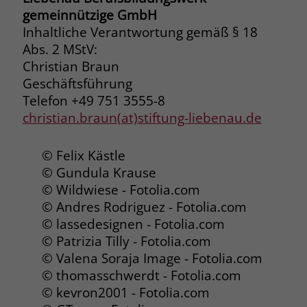
gemeinnützige GmbH
Name
__cf_bm
Inhaltliche Verantwortung gemäß § 18
Name
_gcl_au
Abs. 2 MStV:
Anbieter
.fonts.net
Anbieter
Google Ads
Christian Braun
Laufzeit
30 Minuten
Geschäftsführung
Laufzeit
90 Tage
Telefon +49 751 3555-8
This cookie, set by Cloudflare, is used to
christian.braun(at)stiftung-liebenau.de
Zweck
Zweck
Enthält eine zufallsgenerierte User-ID.
support Cloudflare Bot Management.
© Felix Kästle
Name
_gcl_aw
Name
JSessionID
© Gundula Krause
© Wildwiese - Fotolia.com
Anbieter
Google Ads
Anbieter
jobs.stiftung-liebenau.de
© Andres Rodriguez - Fotolia.com
© lassedesignen - Fotolia.com
Laufzeit
90 Tage
Laufzeit
Session
© Patrizia Tilly - Fotolia.com
Dieses Cookie wird gesetzt, wenn ein
© Valena Soraja Image - Fotolia.com
Behält die Zustände des Benutzers bei
Zweck
User über einen Klick auf eine Google
allen Seitenanfragen bei.
© thomasschwerdt - Fotolia.com
Werbeanzeige auf die Website gelangt.
© kevron2001 - Fotolia.com
Es enthält Informationen darüber,
Zweck