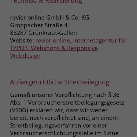
Technische Realisierung
zeigen. Das _fbp-Cookie sammelt keine
persönlich identifizierbaren
Informationen und wird von Facebook
revier online GmbH & Co. KG
nur platziert, um Daten an das
Groppacher Straße 4
Unternehmen zurückzusenden.
88287 Grünkraut-Gullen
Website:
revier online
,
Internetagentur für
TYPO3, Webshops & Responsive
Webdesign
Außergerichtliche Streitbeilegung
Gemäß unserer Verpflichtung nach § 36
Abs. 1 Verbraucherstreitbeilegungsgesetz
(VSBG) erklären wir, dass wir weder
bereit, noch verpflichtet sind, an einem
Streitbeilegungsverfahren vor einer
Verbraucherschlichtungsstelle im Sinne