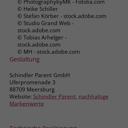
© PhotographybyMK - Fotolia.com
© Heike Schiller
Name
_fbp
© Stefan Körber - stock.adobe.com
© Studio Grand Web -
Anbieter
Facebook
stock.adobe.com
Laufzeit
3 Monate
© Tobias Arhelger -
stock.adobe.com
Der Zweck von _fbp ist vollständig auf
© MH - stock.adobe.com
die Werbe- und Analysebemühungen
Gestaltung
von Facebook zurückzuführen. Dieses
Cookie ist ein Erstanbieter-Cookie, d. h.
Facebook platziert es, während ein
Schindler Parent GmbH
Verbraucher auf Facebook ist. Dieses
Uferpromenade 3
Cookie verfolgt die Besuche eines
88709 Meersburg
Nutzers auf verschiedenen Websites
Website:
Schindler Parent
,
nachhaltige
und meldet dieses Verhalten an
Zweck
Markenwerte
Facebook. Facebook kann dann die
gesammelten Daten nutzen, um den
Nutzer besser zu verstehen und
bessere, relevantere Werbung zu