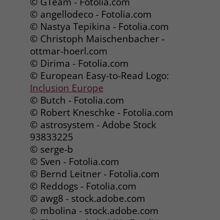
© GTeam - Fotolia.com
welche Werbeanzeige geklickt wurde,
© angellodeco - Fotolia.com
sodass erzielte Erfolge wie z.B.
© Nastya Tepikina - Fotolia.com
Bestellungen oder Kontaktanfragen der
Anzeige zugewiesen werden können.
© Christoph Maischenbacher -
ottmar-hoerl.com
© Dirima - Fotolia.com
Name
_gcl_dc
© European Easy-to-Read Logo:
Inclusion Europe
Anbieter
Google Ads
© Butch - Fotolia.com
Laufzeit
90 Tage
© Robert Kneschke - Fotolia.com
© astrosystem - Adobe Stock
Dieses Cookie wird gesetzt, wenn ein
93833225
User über einen Klick auf eine Google
© serge-b
Werbeanzeige auf die Website gelangt.
© Sven - Fotolia.com
Es enthält Informationen darüber,
Zweck
© Bernd Leitner - Fotolia.com
welche Werbeanzeige geklickt wurde,
© Reddogs - Fotolia.com
sodass erzielte Erfolge wie z.B.
Bestellungen oder Kontaktanfragen der
© awg8 - stock.adobe.com
Anzeige zugewiesen werden können.
© mbolina - stock.adobe.com