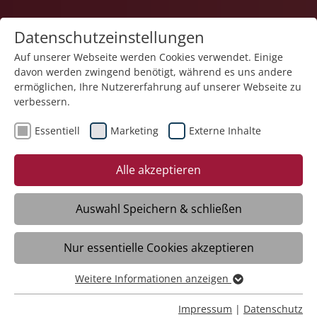
Datenschutzeinstellungen
Auf unserer Webseite werden Cookies verwendet. Einige
davon werden zwingend benötigt, während es uns andere
Bildung
ermöglichen, Ihre Nutzererfahrung auf unserer Webseite zu
verbessern.
Essentiell
Marketing
Externe Inhalte
Alle akzeptieren
Auswahl Speichern & schließen
Impressum
Nur essentielle Cookies akzeptieren
Weitere Informationen anzeigen
Stiftung Liebenau
Essentiell
Kirchliche Stiftung privaten Rechts
Essentielle Cookies werden für grundlegende Funktionen
Impressum
|
Datenschutz