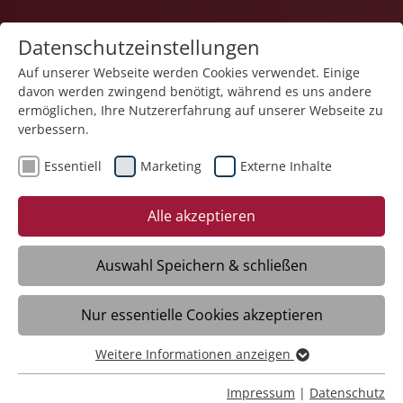
Datenschutzeinstellungen
Auf unserer Webseite werden Cookies verwendet. Einige
davon werden zwingend benötigt, während es uns andere
Bildung
ermöglichen, Ihre Nutzererfahrung auf unserer Webseite zu
verbessern.
Sitemap
Essentiell
Marketing
Externe Inhalte
Alle akzeptieren
Bildung Startseite
Angebote
Auswahl Speichern & schließen
Schulische Bildung
Ausbildung & Qualifizierung
Nur essentielle Cookies akzeptieren
In die Arbeitswelt
Weitere Informationen anzeigen
Essentiell
Unsere Fachlichkeit
Essentielle Cookies werden für grundlegende Funktionen
Impressum
|
Datenschutz