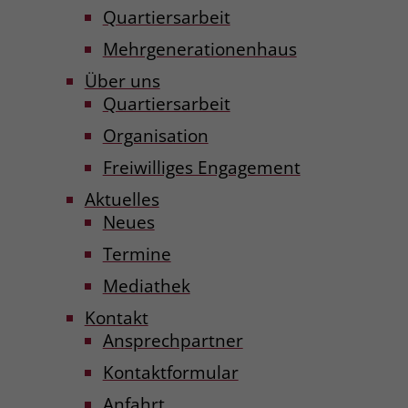
zeigen. Das _fbp-Cookie sammelt keine
Quartiersarbeit
persönlich identifizierbaren
Informationen und wird von Facebook
Mehrgenerationenhaus
nur platziert, um Daten an das
Über uns
Unternehmen zurückzusenden.
Quartiersarbeit
Organisation
Freiwilliges Engagement
Aktuelles
Neues
Termine
Mediathek
Kontakt
Ansprechpartner
Kontaktformular
Anfahrt