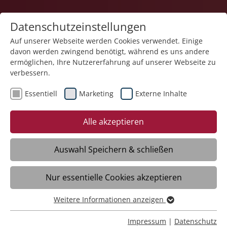
Datenschutzeinstellungen
Auf unserer Webseite werden Cookies verwendet. Einige
davon werden zwingend benötigt, während es uns andere
Karriere
ermöglichen, Ihre Nutzererfahrung auf unserer Webseite zu
verbessern.
Essentiell
Marketing
Externe Inhalte
Alle akzeptieren
Suchmaschine?
Auswahl Speichern & schließen
Wir finden für dich einen Job mit Sinn!
Nur essentielle Cookies akzeptieren
Weitere Informationen anzeigen
Essentiell
Initiativbewerbung
Essentielle Cookies werden für grundlegende Funktionen
Impressum
|
Datenschutz