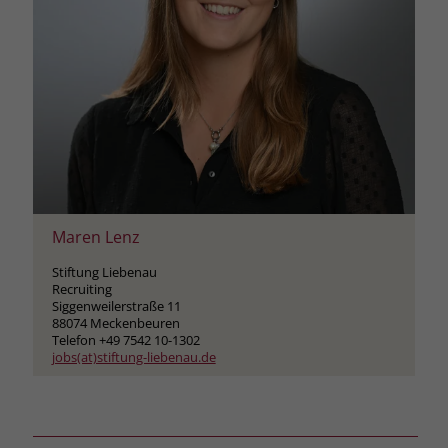
Name
_fbp
Anbieter
Facebook
Laufzeit
3 Monate
Der Zweck von _fbp ist vollständig auf
die Werbe- und Analysebemühungen
von Facebook zurückzuführen. Dieses
Cookie ist ein Erstanbieter-Cookie, d. h.
Maren Lenz
Facebook platziert es, während ein
Stiftung Liebenau
Verbraucher auf Facebook ist. Dieses
Recruiting
Cookie verfolgt die Besuche eines
Siggenweilerstraße 11
Nutzers auf verschiedenen Websites
88074 Meckenbeuren
Telefon +49 7542 10-1302
und meldet dieses Verhalten an
Zweck
jobs(at)stiftung-liebenau.de
Facebook. Facebook kann dann die
gesammelten Daten nutzen, um den
Nutzer besser zu verstehen und
bessere, relevantere Werbung zu