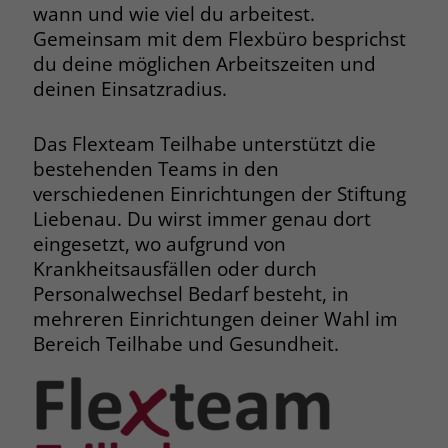
wann und wie viel du arbeitest.
Browsers und die Einstellungen
Gemeinsam mit dem Flexbüro besprichst
exklusiv für diese Website zu speichern.
Name
PHPSESSID
du deine möglichen Arbeitszeiten und
Zweck
Dadurch wird gewährleistet, dass
Aktionen, die bei späteren Besuchen
deinen Einsatzradius.
Anbieter
stiftung-liebenau.de
derselben Website durchgeführt
werden, mit derselben
Laufzeit
Session
Das Flexteam Teilhabe unterstützt die
Benutzerkennung verknüpft werden.
bestehenden Teams in den
Behält die Zustände des Benutzers bei
Zweck
verschiedenen Einrichtungen der Stiftung
allen Seitenanfragen bei.
Name
_clsk
Liebenau. Du wirst immer genau dort
eingesetzt, wo aufgrund von
Anbieter
www.clarity.ms
Name
cookie_optin
Krankheitsausfällen oder durch
Personalwechsel Bedarf besteht, in
Laufzeit
1 Jahr
Anbieter
www.stiftung-liebenau.de
mehreren Einrichtungen deiner Wahl im
Bereich Teilhabe und Gesundheit.
Microsoft Clarity setzt dieses Cookie,
Laufzeit
1 Monat
um die Seitenaufrufe eines Benutzers
Zweck
zu speichern und in einer einzigen
Behält die Zustimmung des Benutzers
Zweck
Sitzungsaufzeichnung
zum Cookie Opt-In
zusammenzufassen.