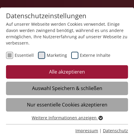
Datenschutzeinstellungen
Auf unserer Webseite werden Cookies verwendet. Einige
davon werden zwingend benötigt, während es uns andere
Karriere
ermöglichen, Ihre Nutzererfahrung auf unserer Webseite zu
verbessern.
Essentiell
Marketing
Externe Inhalte
Alle akzeptieren
Auswahl Speichern & schließen
Job und Freizeit im Einklang?
Mehr Zeit für deine Kinder?
Nur essentielle Cookies akzeptieren
Weitere Informationen anzeigen
Essentiell
Essentielle Cookies werden für grundlegende Funktionen
Impressum
|
Datenschutz